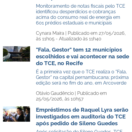
Monitoramento de notas fiscais pelo TCE
identificou desperdícios e cobranças
acima do consumo real de energia em
601 prédios estaduais e municipais
Cynara Maíra |
Publicado em 27/05/2026,
às 11h05 - Atualizado às 11h40
"Fala, Gestor" tem 12 municípios
escolhidos e vai acontecer na sede
do TCE, no Recife
É a primeira vez que o TCE realiza o "Fala,
Gestor" na capital pernambucana; próxima
edição será no fim do ano, em Arcoverde
Otávio Gaudêncio |
Publicado em
25/05/2026, às 10h57
Empréstimos de Raquel Lyra serão
investigados em auditoria do TCE
após pedido de Sileno Guedes
Após solicitação de Sileno Guedes, TCE