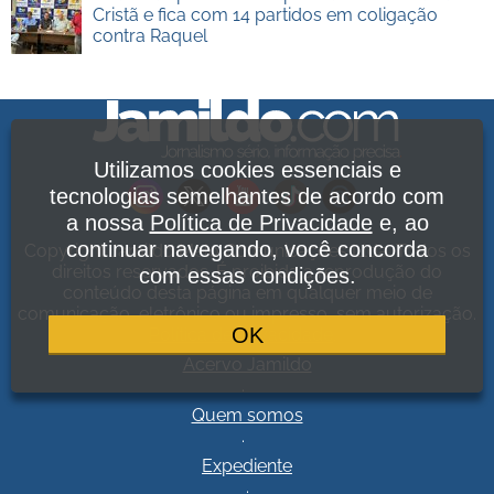
Cristã e fica com 14 partidos em coligação
contra Raquel
Utilizamos cookies essenciais e
tecnologias semelhantes de acordo com
a nossa
Política de Privacidade
e, ao
continuar navegando, você concorda
Copyright Jamildo Melo Comunicações Ltda. Todos os
direitos reservados. É proibida a reprodução do
com essas condições.
conteúdo desta página em qualquer meio de
comunicação, eletrônico ou impresso, sem autorização.
OK
Política de Privacidade
.
Acervo Jamildo
.
Quem somos
.
Expediente
.