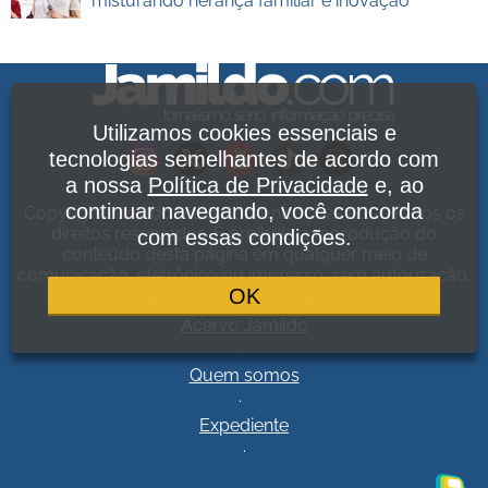
misturando herança familiar e inovação
Utilizamos cookies essenciais e
tecnologias semelhantes de acordo com
a nossa
Política de Privacidade
e, ao
continuar navegando, você concorda
Copyright Jamildo Melo Comunicações Ltda. Todos os
direitos reservados. É proibida a reprodução do
com essas condições.
conteúdo desta página em qualquer meio de
comunicação, eletrônico ou impresso, sem autorização.
OK
Política de Privacidade
.
Acervo Jamildo
.
Quem somos
.
Expediente
.