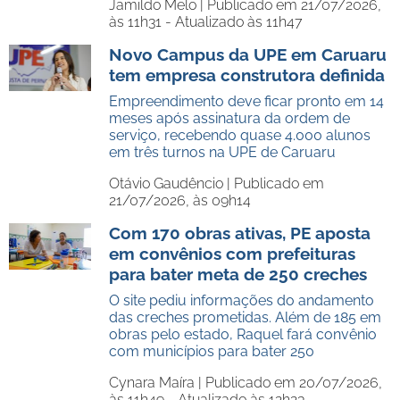
Jamildo Melo |
Publicado em 21/07/2026,
às 11h31 - Atualizado às 11h47
Novo Campus da UPE em Caruaru
tem empresa construtora definida
Empreendimento deve ficar pronto em 14
meses após assinatura da ordem de
serviço, recebendo quase 4.000 alunos
em três turnos na UPE de Caruaru
Otávio Gaudêncio |
Publicado em
21/07/2026, às 09h14
Com 170 obras ativas, PE aposta
em convênios com prefeituras
para bater meta de 250 creches
O site pediu informações do andamento
das creches prometidas. Além de 185 em
obras pelo estado, Raquel fará convênio
com municípios para bater 250
Cynara Maíra |
Publicado em 20/07/2026,
às 11h49 - Atualizado às 12h23