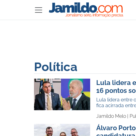
Política
Lula lidera 
16 pontos so
Lula lidera entre
fica acirrada ent
Jamildo Melo |
Pu
Álvaro Porto
candidatura