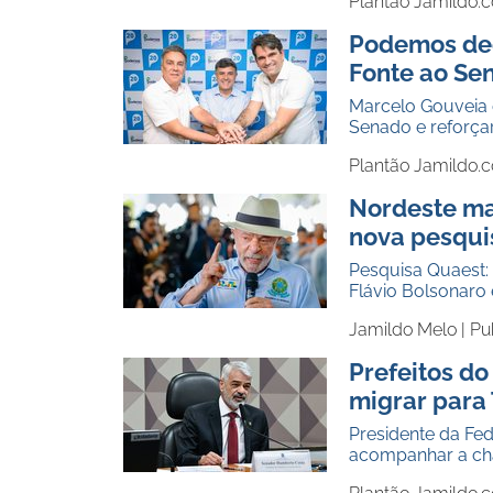
Plantão Jamildo.
Podemos dec
Fonte ao Se
Marcelo Gouveia 
Senado e reforça
Plantão Jamildo.
Nordeste ma
nova pesqui
Pesquisa Quaest
Flávio Bolsonaro 
Jamildo Melo |
Pu
Prefeitos d
migrar para 
Presidente da Fe
acompanhar a cha