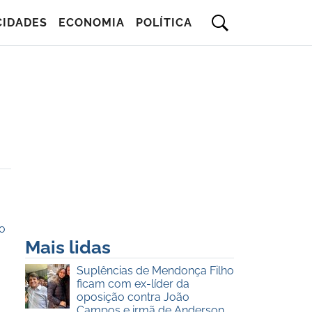
CIDADES
ECONOMIA
POLÍTICA
ro
Mais lidas
Suplências de Mendonça Filho
ficam com ex-líder da
oposição contra João
Campos e irmã de Anderson