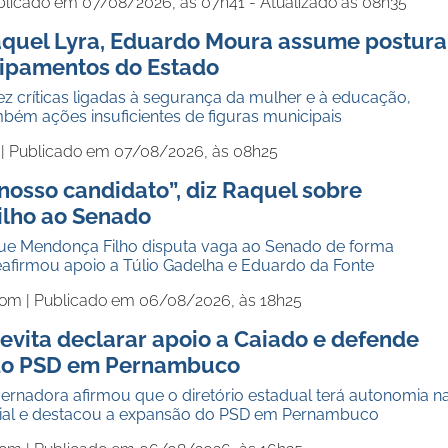
blicado em 07/08/2026, às 07h41 - Atualizado às 08h35
aquel Lyra, Eduardo Moura assume postura
quipamentos do Estado
z críticas ligadas à segurança da mulher e à educação,
bém ações insuficientes de figuras municipais
 |
Publicado em 07/08/2026, às 08h25
 nosso candidato”, diz Raquel sobre
lho ao Senado
ue Mendonça Filho disputa vaga ao Senado de forma
eafirmou apoio a Túlio Gadelha e Eduardo da Fonte
com |
Publicado em 06/08/2026, às 18h25
evita declarar apoio a Caiado e defende
do PSD em Pernambuco
ernadora afirmou que o diretório estadual terá autonomia n
cial e destacou a expansão do PSD em Pernambuco