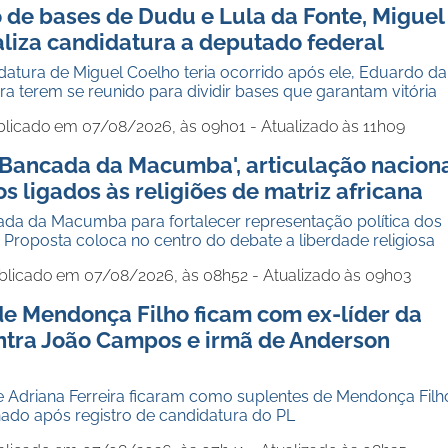
 de bases de Dudu e Lula da Fonte, Miguel
aliza candidatura a deputado federal
datura de Miguel Coelho teria ocorrido após ele, Eduardo da
ra terem se reunido para dividir bases que garantam vitória
blicado em 07/08/2026, às 09h01 - Atualizado às 11h09
'Bancada da Macumba', articulação nacion
s ligados às religiões de matriz africana
da da Macumba para fortalecer representação política dos
. Proposta coloca no centro do debate a liberdade religiosa
blicado em 07/08/2026, às 08h52 - Atualizado às 09h03
de Mendonça Filho ficam com ex-líder da
ntra João Campos e irmã de Anderson
e Adriana Ferreira ficaram como suplentes de Mendonça Filh
nado após registro de candidatura do PL