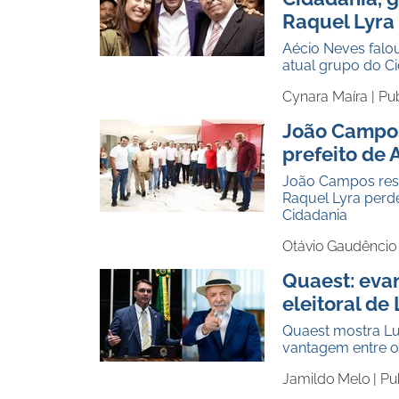
Raquel Lyra
Aécio Neves falo
atual grupo do C
Cynara Maíra |
Pub
João Campos
prefeito de 
João Campos ress
Raquel Lyra perd
Cidadania
Otávio Gaudêncio
Quaest: eva
eleitoral de
Quaest mostra Lul
vantagem entre o
Jamildo Melo |
Pu