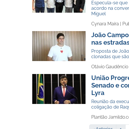
Especula-se que
acordo na conven
Miguel
Cynara Maíra |
Pu
João Campos
nas estrada
Proposta de João
clonadas que são 
Otávio Gaudêncio
União Progre
Senado e co
Lyra
Reunião da execu
coligação de Raq
Plantão Jamildo.