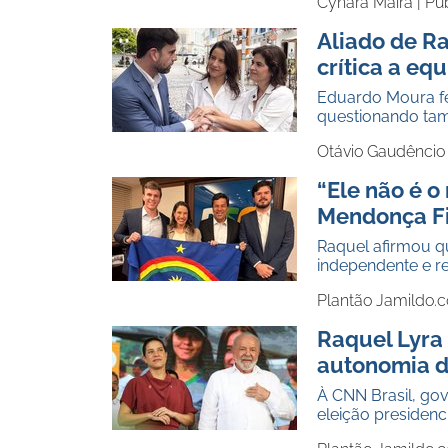
Cynara Maíra |
Pu
Aliado de R
crítica a e
Eduardo Moura fe
questionando tam
Otávio Gaudêncio
“Ele não é o
Mendonça Fi
Raquel afirmou q
independente e r
Plantão Jamildo.
Raquel Lyra 
autonomia 
À CNN Brasil, gov
eleição presiden