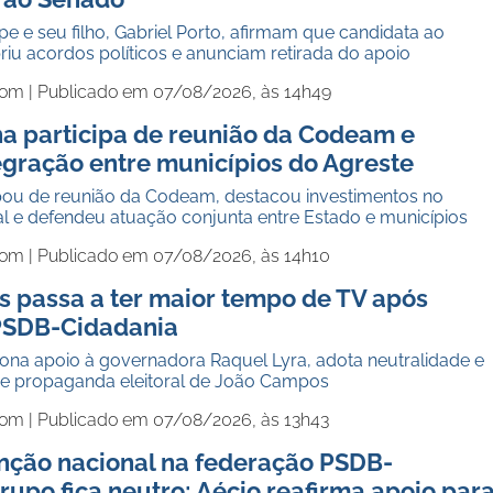
pe e seu filho, Gabriel Porto, afirmam que candidata ao
u acordos políticos e anunciam retirada do apoio
com |
Publicado em 07/08/2026, às 14h49
ha participa de reunião da Codeam e
egração entre municípios do Agreste
pou de reunião da Codeam, destacou investimentos no
al e defendeu atuação conjunta entre Estado e municípios
com |
Publicado em 07/08/2026, às 14h10
 passa a ter maior tempo de TV após
PSDB-Cidadania
na apoio à governadora Raquel Lyra, adota neutralidade e
e propaganda eleitoral de João Campos
com |
Publicado em 07/08/2026, às 13h43
nção nacional na federação PSDB-
rupo fica neutro; Aécio reafirma apoio par