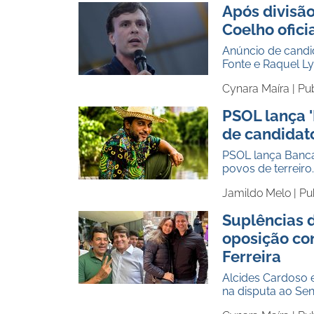
Após divisão
Coelho ofici
Anúncio de candi
Fonte e Raquel Ly
Cynara Maíra |
Pu
PSOL lança 
de candidato
PSOL lança Banca
povos de terreiro
Jamildo Melo |
Pu
Suplências 
oposição co
Ferreira
Alcides Cardoso 
na disputa ao Se