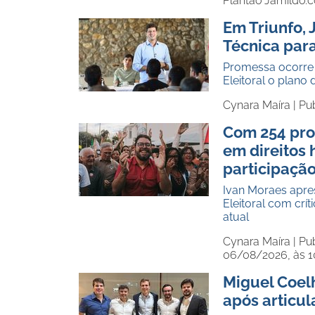
Plantão Jamildo.
Em Triunfo,
Técnica par
Promessa ocorre 
Eleitoral o plan
Cynara Maíra |
Pu
Com 254 pro
em direitos
participaçã
Ivan Moraes apre
Eleitoral com crí
atual
Cynara Maíra |
Pu
06/08/2026, às 
Miguel Coel
após articu