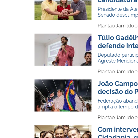
Presidente da Ale
Senado descumpri
Plantão Jamildo.
Túlio Gadêl
defende int
Deputado partici
Agreste Meridion
Plantão Jamildo.
João Campos
decisão do 
Federação abando
amplia o tempo d
Plantão Jamildo.
Com interve
Cidadania, g