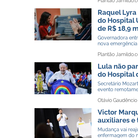
Plantão Jamildo.
Raquel Lyra 
do Hospital
de R$ 18,9 m
Governadora entr
nova emergência p
Plantão Jamildo.
Lula não pa
do Hospital
Secretário Mozart
evento remotamen
Otávio Gaudêncio
Victor Marq
auxiliares 
Mudança vai reaj
enfermagem do mu