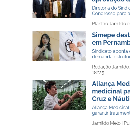
Diretoria do Sin
Congresso para am
Plantão Jamildo.
Simepe dest
em Pernamb
Sindicato aponta
demanda estrutura
Redação Jamildo
18h25
Aliança Medi
medicinal pa
Cruz e Náut
Aliança Medicinal
garantir tratame
Jamildo Melo |
Pu