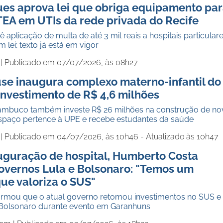
ues aprova lei que obriga equipamento pa
TEA em UTIs da rede privada do Recife
aplicação de multa de até 3 mil reais a hospitais particular
lei; texto já está em vigor
 |
Publicado em 07/07/2026, às 08h27
use inaugura complexo materno-infantil do
investimento de R$ 4,6 milhões
ambuco também investe R$ 26 milhões na construção de no
 espaço pertence à UPE e recebe estudantes da saúde
 |
Publicado em 04/07/2026, às 10h46 - Atualizado às 10h47
uguração de hospital, Humberto Costa
overnos Lula e Bolsonaro: "Temos um
ue valoriza o SUS"
irmou que o atual governo retomou investimentos no SUS e
o Bolsonaro durante evento em Garanhuns