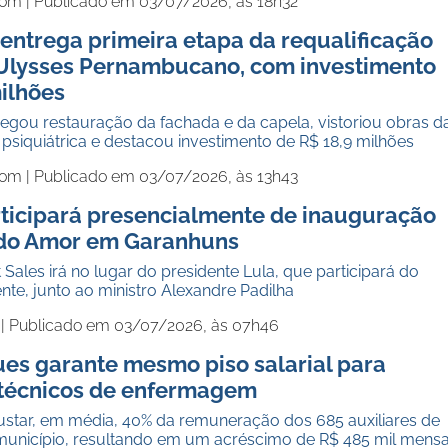
com |
Publicado em 03/07/2026, às 18h32
entrega primeira etapa da requalificação
 Ulysses Pernambucano, com investimento
ilhões
egou restauração da fachada e da capela, vistoriou obras d
siquiátrica e destacou investimento de R$ 18,9 milhões
com |
Publicado em 03/07/2026, às 13h43
rticipará presencialmente de inauguração
 do Amor em Garanhuns
 Sales irá no lugar do presidente Lula, que participará do
te, junto ao ministro Alexandre Padilha
 |
Publicado em 03/07/2026, às 07h46
ues garante mesmo piso salarial para
e técnicos de enfermagem
ustar, em média, 40% da remuneração dos 685 auxiliares de
nicípio, resultando em um acréscimo de R$ 485 mil mensa