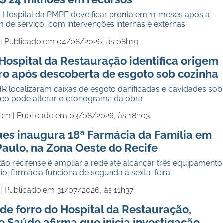
o Hospital da PMPE deve ficar pronta em 11 meses após a
 de serviço, com intervenções internas e externas
 |
Publicado em 04/08/2026, às 08h19
Hospital da Restauração identifica origem
ro após descoberta de esgoto sob cozinha
R localizaram caixas de esgoto danificadas e cavidades sob
tico pode alterar o cronograma da obra
com |
Publicado em 03/08/2026, às 18h03
ues inaugura 18ª Farmácia da Família em
Paulo, na Zona Oeste do Recife
tão recifense é ampliar a rede até alcançar três equipamento
ário; farmácia funciona de segunda a sexta-feira
 |
Publicado em 31/07/2026, às 11h37
de forro do Hospital da Restauração,
e Saúde afirma que inicia investigação