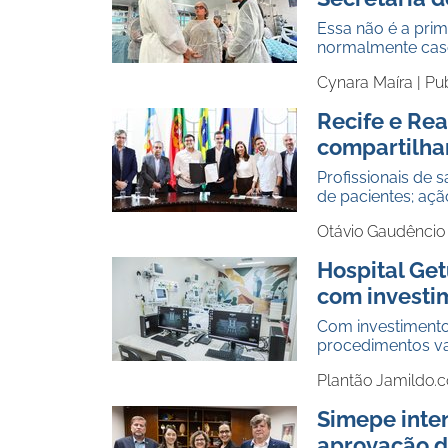
Essa não é a prim
normalmente caso 
Cynara Maíra |
Pu
Recife e Rea
compartilha
Profissionais de 
de pacientes; açã
Otávio Gaudêncio
Hospital Ge
com investi
Com investimento 
procedimentos v
Plantão Jamildo.
Simepe inten
aprovação do