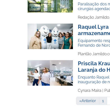
Paralisação dos m
cirurgias agenda
Redação Jamildo
Raquel Lyra
armazenamen
Equipamento respo
Fernando de Noro
Plantão Jamildo.
Priscila Kra
Laranja do 
Enquanto Raquel 
inauguração de n
Cynara Maíra |
Pu
«
Anterior
1