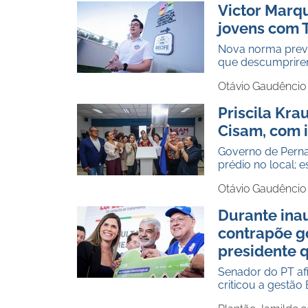
Victor Marq
jovens com 
Nova norma prevê 
que descumprirem 
Otávio Gaudêncio
Priscila Kra
Cisam, com 
Governo de Pern
prédio no local;
Otávio Gaudêncio
Durante ina
contrapõe g
presidente q
Senador do PT af
criticou a gestã