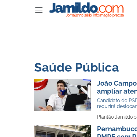
Saúde Pública
João Campos
ampliar ate
Candidato do PSB
reduzirá desloca
Plantão Jamildo.
Pernambuco 
PMPE com R$