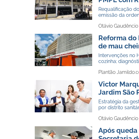
Requalificação d
emissão da ordem
Otávio Gaudêncio
Reforma do 
de mau chei
Intervenções no H
cozinha; diagnós
Plantão Jamildo.
Victor Marq
Jardim São 
Estratégia da ges
por distrito sanit
Otávio Gaudêncio
Após queda 
Secretaria d