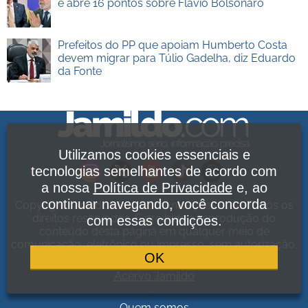
e abre 16 pontos sobre Flávio Bolsonaro
Prefeitos do PP que apoiam Humberto Costa
devem migrar para Túlio Gadelha, diz Eduardo
da Fonte
Utilizamos cookies essenciais e
tecnologias semelhantes de acordo com
a nossa
Política de Privacidade
e, ao
continuar navegando, você concorda
Copyright Jamildo Melo Comunicações Ltda. Todos os
direitos reservados. É proibida a reprodução do
com essas condições.
conteúdo desta página em qualquer meio de
comunicação, eletrônico ou impresso, sem autorização.
OK
Política de Privacidade
.
Acervo Jamildo
.
Quem somos