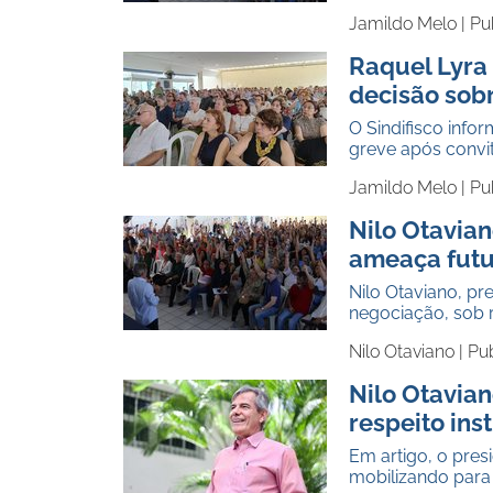
Jamildo Melo |
Pu
Raquel Lyra 
decisão sob
O Sindifisco info
greve após convi
Jamildo Melo |
Pu
Nilo Otavian
ameaça futu
Nilo Otaviano, pr
negociação, sob 
Nilo Otaviano |
Pu
Nilo Otavian
respeito ins
Em artigo, o presi
mobilizando para