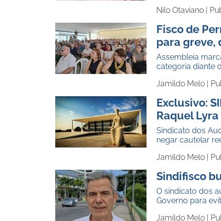
Nilo Otaviano |
Pub
Fisco de Pe
para greve, d
Assembleia marcad
categoria diante
Jamildo Melo |
Pu
Exclusivo: S
Raquel Lyra
Sindicato dos Aud
negar cautelar re
Jamildo Melo |
Pu
Sindifisco 
O sindicato dos a
Governo para evi
Jamildo Melo |
Pu