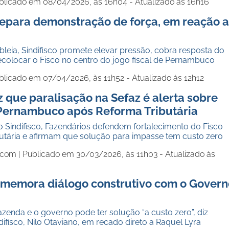
blicado em 08/04/2026, às 16h04 - Atualizado às 16h16
prepara demonstração de força, em reação 
eia, Sindifisco promete elevar pressão, cobra resposta do
ecolocar o Fisco no centro do jogo fiscal de Pernambuco
blicado em 07/04/2026, às 11h52 - Atualizado às 12h12
iz que paralisação na Sefaz é alerta sobre
Pernambuco após Reforma Tributária
 Sindifisco, Fazendários defendem fortalecimento do Fisco
butária e afirmam que solução para impasse tem custo zero
.com |
Publicado em 30/03/2026, às 11h03 - Atualizado às
comemora diálogo construtivo com o Govern
enda e o governo pode ter solução “a custo zero”, diz
difisco, Nilo Otaviano, em recado direto a Raquel Lyra