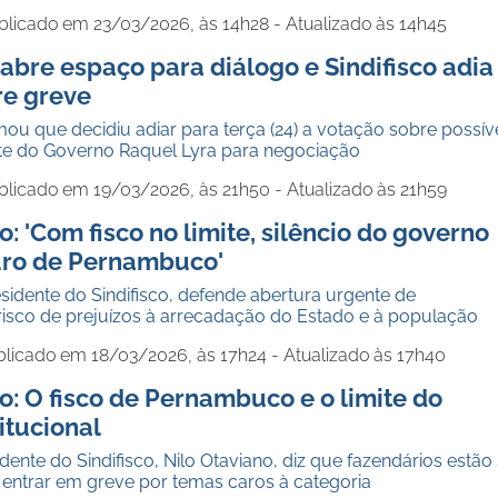
blicado em 23/03/2026, às 14h28 - Atualizado às 14h45
abre espaço para diálogo e Sindifisco adia
re greve
rmou que decidiu adiar para terça (24) a votação sobre possív
te do Governo Raquel Lyra para negociação
blicado em 19/03/2026, às 21h50 - Atualizado às 21h59
o: 'Com fisco no limite, silêncio do governo
ro de Pernambuco'
esidente do Sindifisco, defende abertura urgente de
risco de prejuízos à arrecadação do Estado e à população
blicado em 18/03/2026, às 17h24 - Atualizado às 17h40
o: O fisco de Pernambuco e o limite do
titucional
dente do Sindifisco, Nilo Otaviano, diz que fazendários estão
 entrar em greve por temas caros à categoria