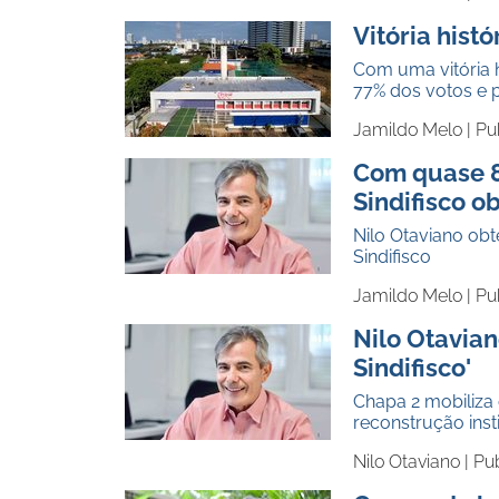
Vitória histó
Com uma vitória h
77% dos votos e p
Jamildo Melo |
Pu
Com quase 8
Sindifisco o
Nilo Otaviano ob
Sindifisco
Jamildo Melo |
Pu
Nilo Otavian
Sindifisco'
Chapa 2 mobiliza 
reconstrução insti
Nilo Otaviano |
Pu