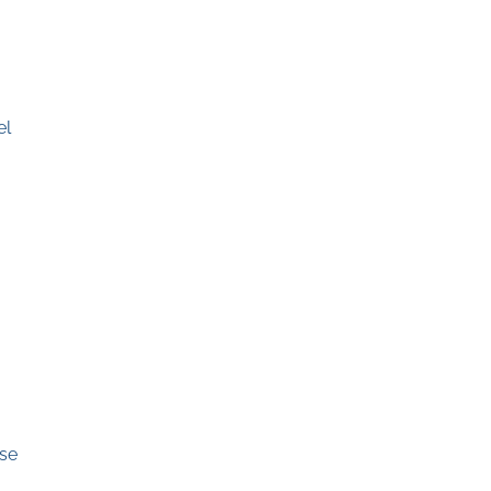
el
 se