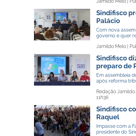
Jamildo Melo |
Pu
Sindifisco 
Palácio
Com nova assembl
governo e quer r
Jamildo Melo |
Pu
Sindifisco d
preparo de 
Em assembleia do
após reforma tri
Redação Jamildo
11h36
Sindifisco 
Raquel
Impasse com a Faz
presidente do Sin