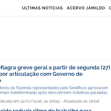
ÚLTIMAS NOTÍCIAS
ACERVO JAMILDO
eflagra greve geral a partir de segunda (27)
por articulação com Governo de
o
adores da Fazenda representados pelo Sindifisco aprovaram
tempo indeterminado após descobrirem tratativas paralelas
blicado em 22/07/2026, às 10h25 - Atualizado às 11h08
ecide reduzir ritmo de trabalho para