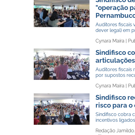
"operação p
Pernambuc
Auditores fiscais
dever legal) em 
Cynara Maíra |
Pu
Sindifisco c
articulaçõe
Auditores fiscais
por supostos recu
Cynara Maíra |
Pu
Sindifisco r
risco para o 
Sindifisco cobra 
incentivos ligado
Redação Jamildo