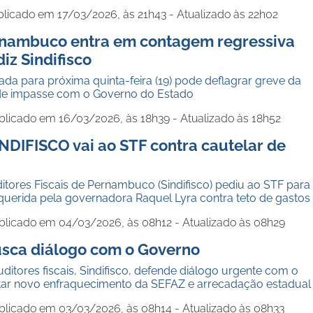
licado em 17/03/2026, às 21h43 - Atualizado às 22h02
rnambuco entra em contagem regressiva
iz Sindifisco
a para próxima quinta-feira (19) pode deflagrar greve da
 de impasse com o Governo do Estado
blicado em 16/03/2026, às 18h39 - Atualizado às 18h52
INDIFISCO vai ao STF contra cautelar de
itores Fiscais de Pernambuco (Sindifisco) pediu ao STF para
querida pela governadora Raquel Lyra contra teto de gastos
blicado em 04/03/2026, às 08h12 - Atualizado às 08h29
busca diálogo com o Governo
uditores fiscais, Sindifisco, defende diálogo urgente com o
tar novo enfraquecimento da SEFAZ e arrecadação estadual
blicado em 03/03/2026, às 08h14 - Atualizado às 08h33