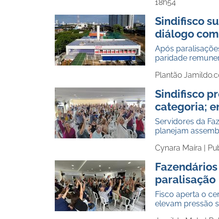
18h54
Sindifisco 
diálogo com
Após paralisaçõe
paridade remunera
Plantão Jamildo.
Sindifisco p
categoria; 
Servidores da Faz
planejam assemb
Cynara Maíra |
Pu
Fazendário
paralisação
Fisco aperta o c
elevam pressão s