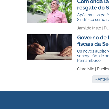
Com onda lar
resgate do S
Após muitas polêm
Sindifisco serão 
Jamildo Melo |
Pu
Governo de 
fiscais da S
Os novos auditor
sonegação, de ac
Pernambuco
Clara Nilo |
Public
«
Anteri