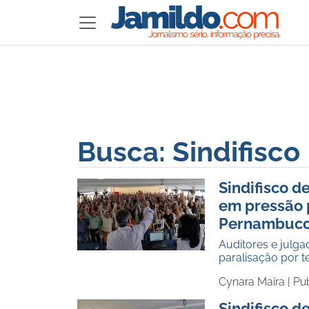
Busca: Sindifisco
Sindifisco d
em pressão 
Pernambuc
Auditores e julg
paralisação por 
Cynara Maíra |
Pu
Sindifisco d