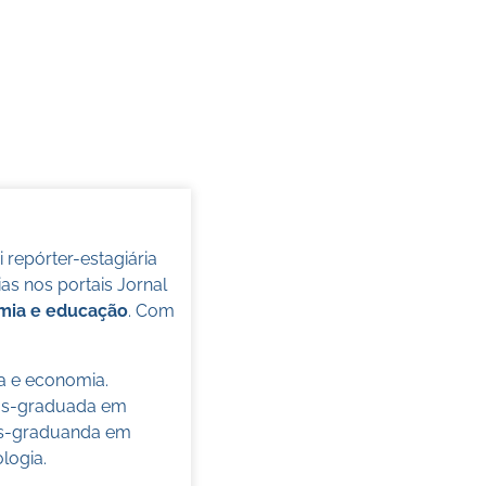
oi repórter-estagiária
s nos portais Jornal
omia e educação
. Com
ca e economia.
pós-graduada em
pós-graduanda em
ologia.