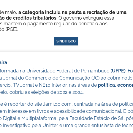
 de maio,
a categoria incluiu na pauta a recriação de uma
o de créditos tributários
. O governo extinguiu essa
mas mantém o pagamento regular do benefício aos
o (PGE).
SINDIFISCO
íra
a formada na Universidade Federal de Pernambuco (
UFPE)
. F
a Jornal do Commercio de Comunicação (JC) ao cobrir notícia
cio, TV Jornal e NE10 Interior, nas áreas de
política, econ
lo, cobriu as eleições de 2022 e 2024.
 é repórter do site Jamildo.com, centrada na área de políti
m interesse em livros e acessibilidade comunicacional. É 
o Digital e Multiplataforma, pela Faculdade Estácio de Sá, 
 Investigativo pela Uninter e uma grande entusiasta de tecn