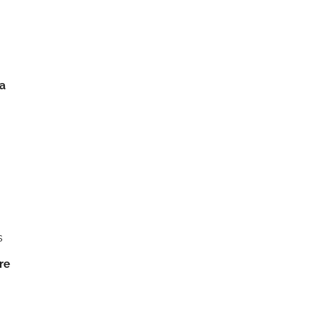
a
s
re