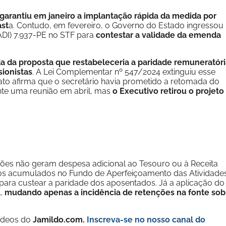
 garantiu em janeiro a implantação rápida da medida por
ast
a. Contudo, em fevereiro, o Governo do Estado ingressou
ADI) 7.937-PE no STF para
contestar a validade da emenda
a da proposta que restabeleceria a paridade remuneratóri
sionistas
. A Lei Complementar nº 547/2024 extinguiu esse
icato afirma que o secretário havia prometido a retomada do
ante uma reunião em abril, mas
o Executivo retirou o projeto
ções não geram despesa adicional ao Tesouro ou à Receita
rsos acumulados no Fundo de Aperfeiçoamento das Atividade
 para custear a paridade dos aposentados. Já a aplicação do
l,
mudando apenas a incidência de retenções na fonte sob
vídeos do
Jamildo.com.
Inscreva-se no nosso
canal do