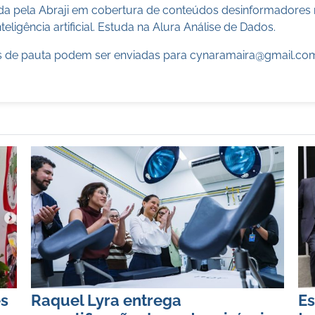
cada pela Abraji em cobertura de conteúdos desinformadores 
teligência artificial. Estuda na Alura Análise de Dados.
 de pauta podem ser enviadas para
cynaramaira@gmail.co
s
Raquel Lyra entrega
Es