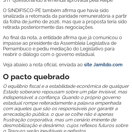
STF questionando a emenda aprovada pela Alepe.
O SINDIFISCO-PE também afirma que havia sido
sinalizada a retomada da paridade remuneratória a partir
da folha de junho de 2026, mas que a proposta teria sido
retirada posteriormente das negociações.
Ao final da nota, a entidade afirma que já comunicou o
impasse ao presidente da Assembleia Legislativa de
Pernambuco e pediu mediação do Legislativo para
reabrir o diálogo com o governo estadual.
Veja abaixo a nota oficial, enviada ao
site Jamildo.com
O pacto quebrado
O equilíbrio fiscal e a estabilidade econômica de qualquer
Estado soberano repousam sobre um pilar invisível, mas
indispensável: a confiança. Quando o próprio governo
estadual rompe reiteradamente a palavra empenhada
com aqueles que são os responsáveis por garantir a
arrecadação pública, o que se colhe não é apenas
frustração corporativa, mas um cenário iminente de
desmobilização e desânimo, cujos reflexos futuros sobre
o Tesouro serão inevitáveis e nefastos.