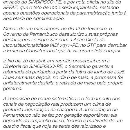
enviado ao SINDIFISCO-PE, e por nota oficial no site da
SEFAZ, que o teto de 100% seria implantado, restando
apenas questões operacionais de parametrização junto à
Secretaria de Administração.
Menos de um mês depois, no dia 12 de fevereiro, o
Governo de Pernambuco desautorizou suas próprias
declarações ao ingressar com a Ação Direta de
Inconstitucionalidade (ADI 7937-PE) no STF para derrubar
a Emenda Constitucional que havia prometido cumprir.
2. No dia 20 de abril, em reunião presencial com a
Diretoria do SINDIFISCO-PE, o Secretário garantiu a
retomada da paridade a partir da folha de junho de 2026.
Duas semanas depois, no dia 6 de maio, a promessa foi
unilateralmente desfeita e retirada de mesa pelo próprio
governo.
A imposição do recuo sistemático e o fechamento dos
canais de negociação real produzem um clima de
profunda inquietação na categoria. A arrecadação de
Pernambuco não se faz por geração espontânea; ela
depende do empenho diário, técnico e motivado de um
quadro fiscal que hoje se sente desvalorizado e