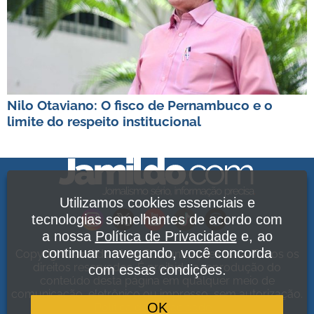
Nilo Otaviano: O fisco de Pernambuco e o
limite do respeito institucional
Utilizamos cookies essenciais e
tecnologias semelhantes de acordo com
a nossa
Política de Privacidade
e, ao
continuar navegando, você concorda
Copyright Jamildo Melo Comunicações Ltda. Todos os
direitos reservados. É proibida a reprodução do
com essas condições.
conteúdo desta página em qualquer meio de
comunicação, eletrônico ou impresso, sem autorização.
OK
Política de Privacidade
.