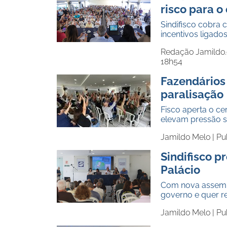
risco para o 
Sindifisco cobra 
incentivos ligado
Redação Jamildo
18h54
Fazendário
paralisação
Fisco aperta o c
elevam pressão s
Jamildo Melo |
Pu
Sindifisco 
Palácio
Com nova assembl
governo e quer r
Jamildo Melo |
Pu