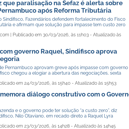
iz que paralisação na Sefaz é alerta sobre
Pernambuco após Reforma Tributária
 Sindifisco, Fazendários defendem fortalecimento do Fisco
butária e afirmam que solução para impasse tem custo zero
.com |
Publicado em 30/03/2026, às 11h03 - Atualizado às
com governo Raquel, Sindifisco aprova
tegoria
is de Pernambuco aprovam greve após impasse com governo
ifisco chegou a elogiar a abertura das negociações, sexta
blicado em 24/03/2026, às 15h40 - Atualizado às 15h53
comemora diálogo construtivo com o Govern
enda e o governo pode ter solução “a custo zero”, diz
difisco, Nilo Otaviano, em recado direto a Raquel Lyra
blicado em 23/03/2026, às 14h28 - Atualizado às 14h45