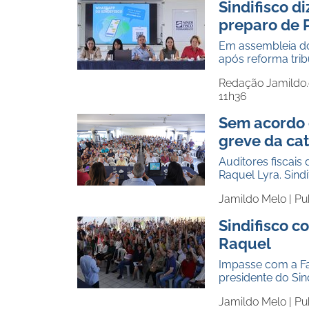
Sindifisco d
preparo de 
Em assembleia do
após reforma tri
Redação Jamildo
11h36
Sem acordo 
greve da ca
Auditores fisca
Raquel Lyra. Sind
Jamildo Melo |
Pu
Sindifisco 
Raquel
Impasse com a Faz
presidente do Sin
Jamildo Melo |
Pu