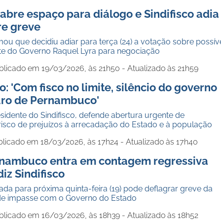
abre espaço para diálogo e Sindifisco adia
re greve
rmou que decidiu adiar para terça (24) a votação sobre possív
te do Governo Raquel Lyra para negociação
blicado em 19/03/2026, às 21h50 - Atualizado às 21h59
o: 'Com fisco no limite, silêncio do governo
ro de Pernambuco'
esidente do Sindifisco, defende abertura urgente de
risco de prejuízos à arrecadação do Estado e à população
blicado em 18/03/2026, às 17h24 - Atualizado às 17h40
rnambuco entra em contagem regressiva
iz Sindifisco
a para próxima quinta-feira (19) pode deflagrar greve da
 de impasse com o Governo do Estado
blicado em 16/03/2026, às 18h39 - Atualizado às 18h52