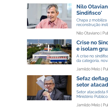
Nilo Otavian
Sindifisco'
Chapa 2 mobiliza 
reconstrução insti
Nilo Otaviano |
Pu
Crise no Sin
e isolam gru
A crise no sindif
da categoria, nov
Jamildo Melo |
Pu
Sefaz deflag
setor atacad
Setor atacadista
Ministério Públic
Jamildo Melo |
Pu