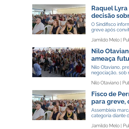
Raquel Lyra 
decisão sob
O Sindifisco info
greve após convi
Jamildo Melo |
Pu
Nilo Otavian
ameaça futu
Nilo Otaviano, pr
negociação, sob 
Nilo Otaviano |
Pu
Fisco de Pe
para greve, d
Assembleia marcad
categoria diante
Jamildo Melo |
Pu