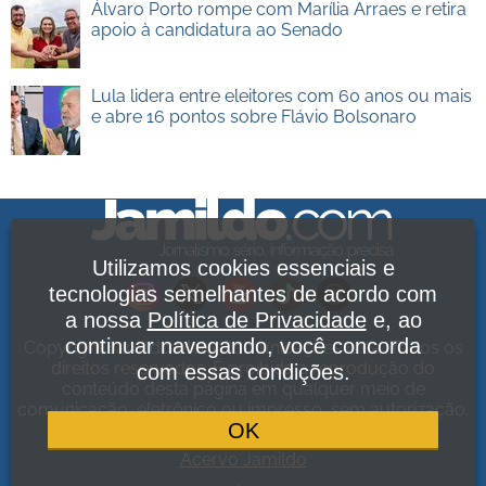
Álvaro Porto rompe com Marília Arraes e retira
apoio à candidatura ao Senado
Lula lidera entre eleitores com 60 anos ou mais
e abre 16 pontos sobre Flávio Bolsonaro
Utilizamos cookies essenciais e
tecnologias semelhantes de acordo com
a nossa
Política de Privacidade
e, ao
continuar navegando, você concorda
Copyright Jamildo Melo Comunicações Ltda. Todos os
direitos reservados. É proibida a reprodução do
com essas condições.
conteúdo desta página em qualquer meio de
comunicação, eletrônico ou impresso, sem autorização.
OK
Política de Privacidade
.
Acervo Jamildo
.