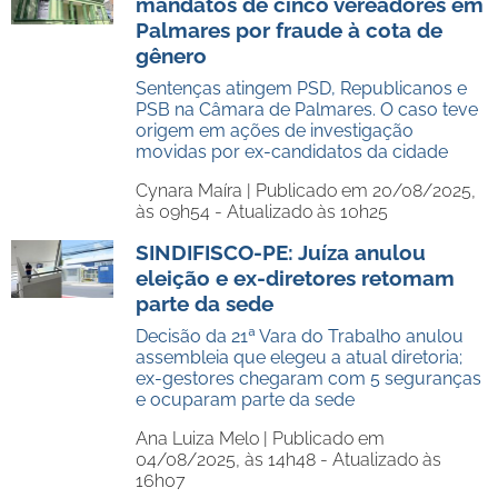
mandatos de cinco vereadores em
Palmares por fraude à cota de
gênero
Sentenças atingem PSD, Republicanos e
PSB na Câmara de Palmares. O caso teve
origem em ações de investigação
movidas por ex-candidatos da cidade
Cynara Maíra |
Publicado em 20/08/2025,
às 09h54 - Atualizado às 10h25
SINDIFISCO-PE: Juíza anulou
eleição e ex-diretores retomam
parte da sede
Decisão da 21ª Vara do Trabalho anulou
assembleia que elegeu a atual diretoria;
ex-gestores chegaram com 5 seguranças
e ocuparam parte da sede
Ana Luiza Melo |
Publicado em
04/08/2025, às 14h48 - Atualizado às
16h07