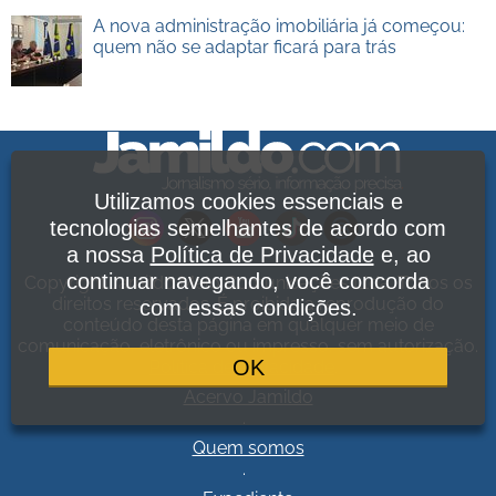
A nova administração imobiliária já começou:
quem não se adaptar ficará para trás
Utilizamos cookies essenciais e
tecnologias semelhantes de acordo com
a nossa
Política de Privacidade
e, ao
continuar navegando, você concorda
Copyright Jamildo Melo Comunicações Ltda. Todos os
direitos reservados. É proibida a reprodução do
com essas condições.
conteúdo desta página em qualquer meio de
comunicação, eletrônico ou impresso, sem autorização.
OK
Política de Privacidade
.
Acervo Jamildo
.
Quem somos
.