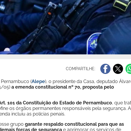
COMPARTILHE:
de Pernambuco (
Alepe
), o presidente da Casa, deputado Álva
14/05)
a emenda constitucional nº 70, proposta pelo
Art. 101 da Constituição do Estado de Pernambuco
, que tra
fine os órgãos permanentes responsáveis pela segurança. A
da incluiu as polícias penais.
desse grupo
garante respaldo constitucional para que as
demais forças de segurança
e aprimorar os serviços de