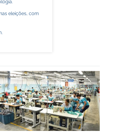
ologia.
nas eleições, com
m
.