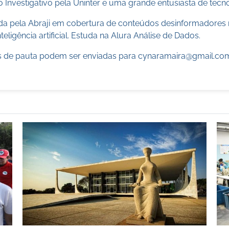
 Investigativo pela Uninter e uma grande entusiasta de tecn
cada pela Abraji em cobertura de conteúdos desinformadores 
teligência artificial. Estuda na Alura Análise de Dados.
 de pauta podem ser enviadas para
cynaramaira@gmail.co