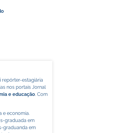
do
oi repórter-estagiária
s nos portais Jornal
omia e educação
. Com
ca e economia.
pós-graduada em
pós-graduanda em