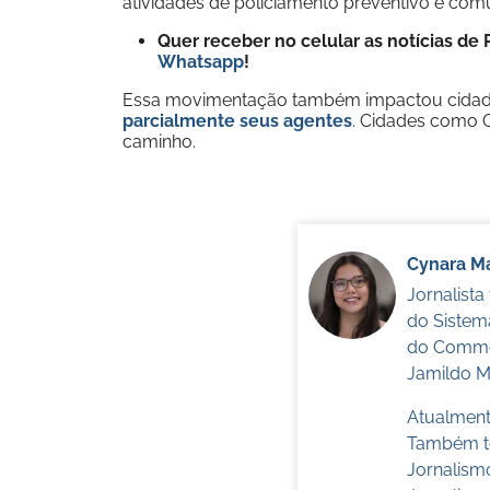
atividades de policiamento preventivo e comu
Quer receber no celular as notícias d
Whatsapp
!
Essa movimentação também impactou cida
parcialmente seus agentes
. Cidades como 
caminho.
Cynara Ma
Jornalist
do Sistem
do Commer
Jamildo Me
Atualmente
Também te
Jornalism