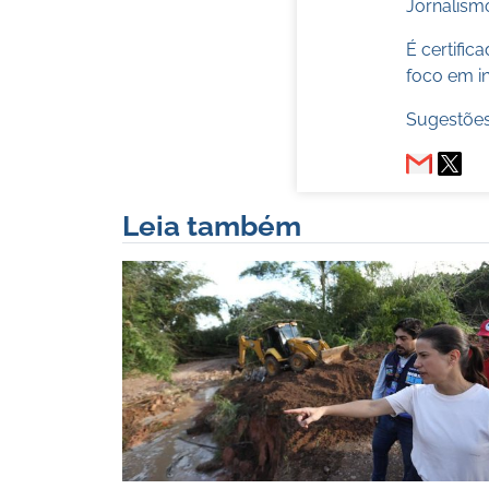
Jornalismo
É certifi
foco em in
Sugestões
Leia também