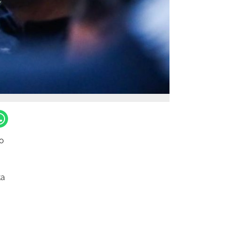
ro
ta