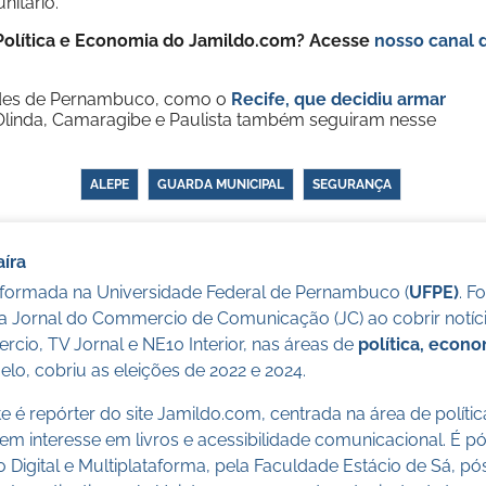
nitário.
e Política e Economia do Jamildo.com? Acesse
nosso canal 
des de Pernambuco, como o
Recife, que decidiu armar
Olinda, Camaragibe e Paulista também seguiram nesse
ALEPE
GUARDA MUNICIPAL
SEGURANÇA
íra
a formada na Universidade Federal de Pernambuco (
UFPE)
. F
a Jornal do Commercio de Comunicação (JC) ao cobrir notícia
cio, TV Jornal e NE10 Interior, nas áreas de
política, econ
lo, cobriu as eleições de 2022 e 2024.
 é repórter do site Jamildo.com, centrada na área de políti
m interesse em livros e acessibilidade comunicacional. É 
o Digital e Multiplataforma, pela Faculdade Estácio de Sá, 