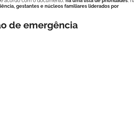
. De acordo com o documento,
há uma lista de prioridades
, n
iência, gestantes e núcleos familiares liderados por
ão de emergência