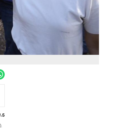
2,5
).