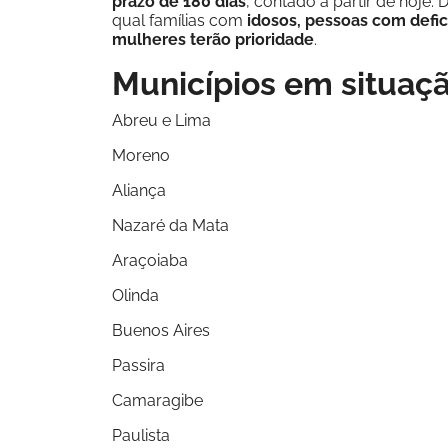
prazo de 180 dias
, contado a partir de hoje
qual famílias com
idosos, pessoas com defic
mulheres terão prioridade
.
Municípios em situaç
Abreu e Lima
Moreno
Aliança
Nazaré da Mata
Araçoiaba
Olinda
Buenos Aires
Passira
Camaragibe
Paulista