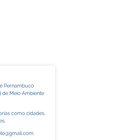
 de Pernambuco
l de Meio Ambiente
torias como cidades,
es.
elo@gmail.com
.