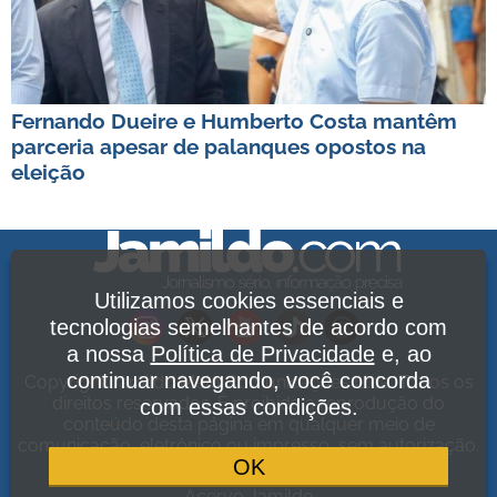
Fernando Dueire e Humberto Costa mantêm
parceria apesar de palanques opostos na
eleição
Utilizamos cookies essenciais e
tecnologias semelhantes de acordo com
a nossa
Política de Privacidade
e, ao
continuar navegando, você concorda
Copyright Jamildo Melo Comunicações Ltda. Todos os
direitos reservados. É proibida a reprodução do
com essas condições.
conteúdo desta página em qualquer meio de
comunicação, eletrônico ou impresso, sem autorização.
OK
Política de Privacidade
.
Acervo Jamildo