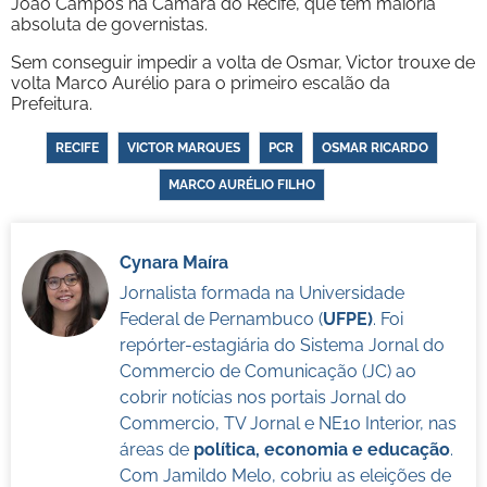
João Campos na Câmara do Recife, que tem maioria
absoluta de governistas.
Sem conseguir impedir a volta de Osmar, Victor trouxe de
volta Marco Aurélio para o primeiro escalão da
Prefeitura.
RECIFE
VICTOR MARQUES
PCR
OSMAR RICARDO
MARCO AURÉLIO FILHO
Cynara Maíra
Jornalista formada na Universidade
Federal de Pernambuco (
UFPE)
. Foi
repórter-estagiária do Sistema Jornal do
Commercio de Comunicação (JC) ao
cobrir notícias nos portais Jornal do
Commercio, TV Jornal e NE10 Interior, nas
áreas de
política, economia e educação
.
Com Jamildo Melo, cobriu as eleições de