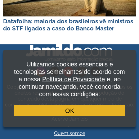
Datafolha: maioria dos brasileiros vê ministros
do STF ligados a caso do Banco Master
Utilizamos cookies essenciais e
tecnologias semelhantes de acordo com
a nossa
Política de Privacidade
e, ao
continuar navegando, você concorda
Copyright Jamildo Melo Comunicações Ltda. Todos os
direitos reservados. É proibida a reprodução do
com essas condições.
conteúdo desta página em qualquer meio de
comunicação, eletrônico ou impresso, sem autorização.
OK
Política de Privacidade
.
Acervo Jamildo
.
Quem somos