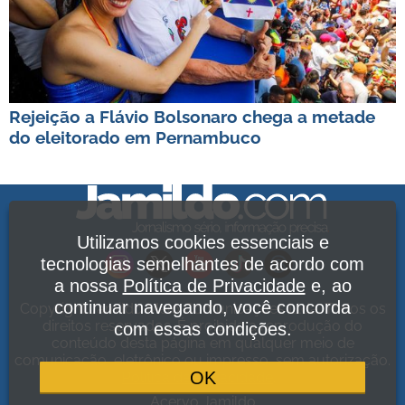
Rejeição a Flávio Bolsonaro chega a metade
do eleitorado em Pernambuco
Utilizamos cookies essenciais e
tecnologias semelhantes de acordo com
a nossa
Política de Privacidade
e, ao
continuar navegando, você concorda
Copyright Jamildo Melo Comunicações Ltda. Todos os
direitos reservados. É proibida a reprodução do
com essas condições.
conteúdo desta página em qualquer meio de
comunicação, eletrônico ou impresso, sem autorização.
OK
Política de Privacidade
.
Acervo Jamildo