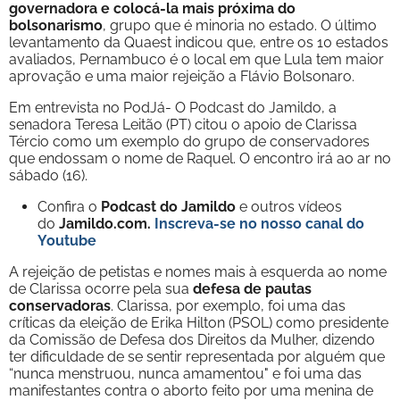
governadora e colocá-la mais próxima do
bolsonarismo
, grupo que é minoria no estado. O último
levantamento da Quaest indicou que, entre os 10 estados
avaliados, Pernambuco é o local em que Lula tem maior
aprovação e uma maior rejeição a Flávio Bolsonaro.
Em entrevista no PodJá- O Podcast do Jamildo, a
senadora Teresa Leitão (PT) citou o apoio de Clarissa
Tércio como um exemplo do grupo de conservadores
que endossam o nome de Raquel. O encontro irá ao ar no
sábado (16).
Confira o
Podcast do Jamildo
e outros vídeos
do
Jamildo.com.
Inscreva-se no nosso
canal do
Youtube
A rejeição de petistas e nomes mais à esquerda ao nome
de Clarissa ocorre pela sua
defesa de pautas
conservadoras
. Clarissa, por exemplo, foi uma das
críticas da eleição de Erika Hilton (PSOL) como presidente
da Comissão de Defesa dos Direitos da Mulher, dizendo
ter dificuldade de se sentir representada por alguém que
“nunca menstruou, nunca amamentou" e foi uma das
manifestantes contra o aborto feito por uma menina de