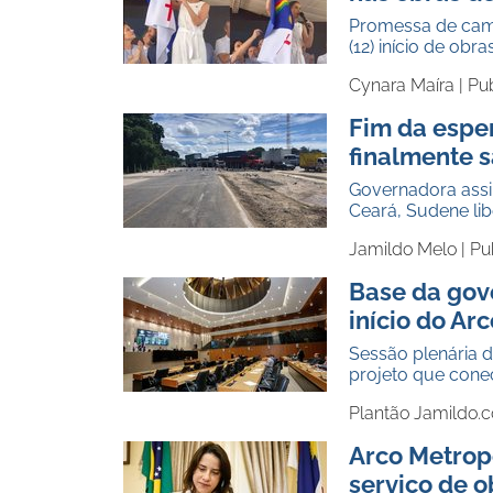
Promessa de camp
(12) início de ob
Cynara Maíra |
Pub
Fim da espe
finalmente 
Governadora assi
Ceará, Sudene lib
Jamildo Melo |
Pu
Base da gov
início do Ar
Sessão plenária d
projeto que cone
Plantão Jamildo.
Arco Metrop
serviço de 