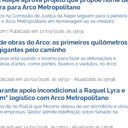
ra para Arco Metropolitano
os na Comissão de Justiça da Alepe seguem para o plenário
o Arco Metropolitano em homenagem ao ex-ministro
com |
Publicado em 17/03/2026, às 15h31
de obras do Arco: os primeiros quilômetros
 gigantes pelo caminho
sas está usando o inverno para fazer as detonações e
ras d'artes, como pontes, bueiros e viadutos, no Arco
blicado em 20/02/2026, às 15h37 - Atualizado às 15h38
rante apoio incondicional a Raquel Lyra e
m" logístico com Arco Metropolitano
no diz no PodJá que Moreno deixou de ser dormitório e viro
de empresas. Gestor admite indefinição sobre Senado na
licado em 14/02/2026, às 12h12 - Atualizado às 13h28