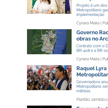
Projeto é um dos
Metropolitano g
implementação
Cynara Maíra |
Pu
Governo Raq
obras no Ar
Contrato com o D
BR-408 e a BR-101
Cynara Maíra |
Pub
Raquel Lyra 
Metropolit
Governadora anun
Metropolitano se
milhões
Plantão Jamildo.