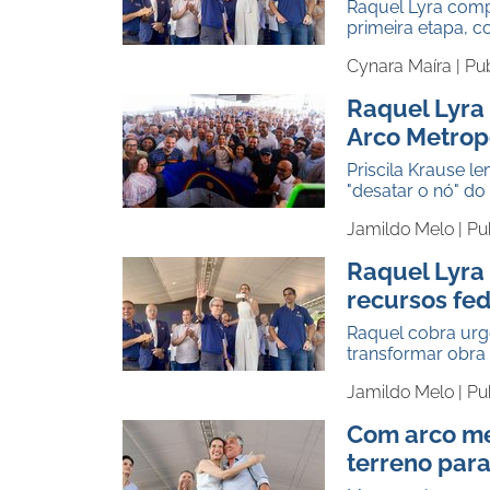
Raquel Lyra comp
primeira etapa, 
Cynara Maíra |
Pub
Raquel Lyra 
Arco Metrop
Priscila Krause 
"desatar o nó" do
Jamildo Melo |
Pu
Raquel Lyra
recursos fed
Raquel cobra urgê
transformar obr
Jamildo Melo |
Pu
Com arco me
terreno para 