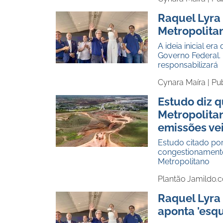
Raquel Lyra
Metropolita
A ideia inicial e
Governo Federal. 
responsabilizará
Cynara Maíra |
Pu
Estudo diz 
Metropolita
emissões ve
Estudo citado po
congestionamento
Metropolitano
Plantão Jamildo.
Raquel Lyra 
aponta 'esq