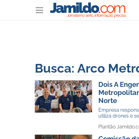
Busca: Arco Metr
Dois A Engen
Metropolita
Norte
Empresa responsá
utiliza drones e 
Plantão Jamildo.
Comissão da