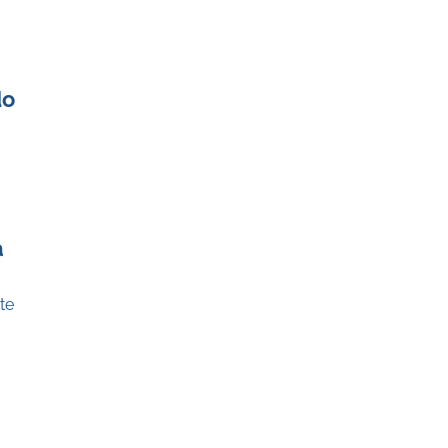
do
a
te