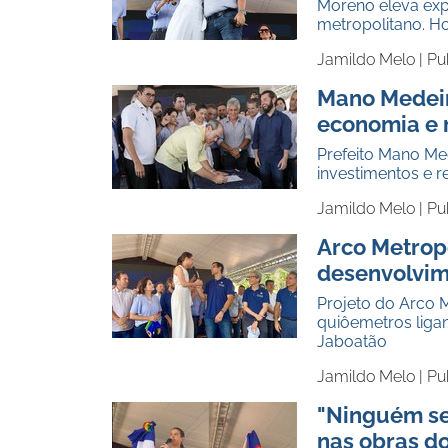
Moreno eleva expe
metropolitano. H
Jamildo Melo |
Pu
Mano Medeir
economia e 
Prefeito Mano Me
investimentos e 
Jamildo Melo |
Pu
Arco Metrop
desenvolvi
Projeto do Arco 
quiôemetros liga
Jaboatão
Jamildo Melo |
Pu
"Ninguém se
nas obras d