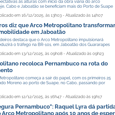
ctativas às alturas com início da obra viária do arco
oje, Cabo e Jaboatão se beneficiam mais do Porto de Suape
blicado em 16/12/2025, às 13h03 - Atualizado às 14h07
os diz que Arco Metropolitano transforma
mobilidade em Jaboatão
deiros destaca que o Arco Metropolitano impulsionará
reduzirá o tráfego na BR-101, em Jaboatão dos Guararapes
blicado em 13/12/2025, às 09h08 - Atualizado às 09h23
olitano recoloca Pernambuco na rota do
mento
Metropolitano começa a sair do papel, com os primeiros 25
ndo Moreno ao porto de Suape, no Cabo, passando por
blicado em 12/12/2025, às 16h47 - Atualizado às 19h17
gura Pernambuco": Raquel Lyra dá partid
o Arco Metropolitano após 10 anos de espe