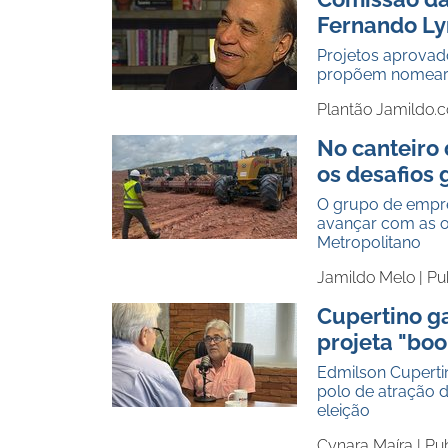
Fernando Ly
Projetos aprovad
propõem nomear 
Plantão Jamildo.
No canteiro 
os desafios
O grupo de empre
avançar com as ob
Metropolitano
Jamildo Melo |
Pu
Cupertino ga
projeta "boo
Edmilson Cuperti
polo de atração 
eleição
Cynara Maíra |
Pub