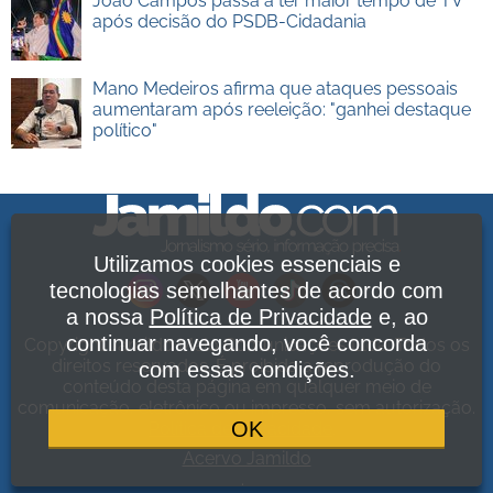
João Campos passa a ter maior tempo de TV
após decisão do PSDB-Cidadania
Mano Medeiros afirma que ataques pessoais
aumentaram após reeleição: "ganhei destaque
político"
Utilizamos cookies essenciais e
tecnologias semelhantes de acordo com
a nossa
Política de Privacidade
e, ao
continuar navegando, você concorda
Copyright Jamildo Melo Comunicações Ltda. Todos os
direitos reservados. É proibida a reprodução do
com essas condições.
conteúdo desta página em qualquer meio de
comunicação, eletrônico ou impresso, sem autorização.
OK
Política de Privacidade
.
Acervo Jamildo
.