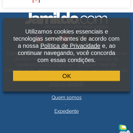
Utilizamos cookies essenciais e
tecnologias semelhantes de acordo com
a nossa
Política de Privacidade
e, ao
continuar navegando, você concorda
Copyright Jamildo Melo Comunicações Ltda. Todos os
direitos reservados. É proibida a reprodução do
com essas condições.
conteúdo desta página em qualquer meio de
comunicação, eletrônico ou impresso, sem autorização.
OK
Política de Privacidade
.
Acervo Jamildo
.
Quem somos
.
Expediente
.