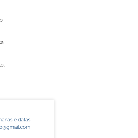
 o
ça
o,
manas e datas
do@gmail.com
.