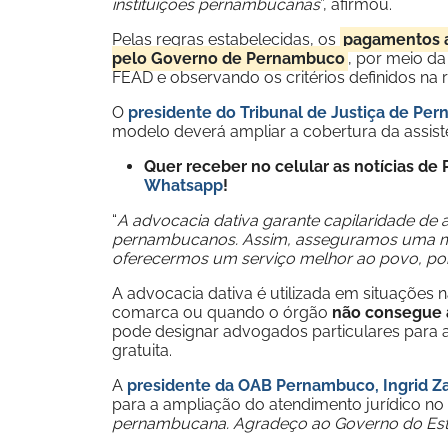
instituições pernambucanas
”, afirmou.
Pelas regras estabelecidas, os
pagamentos a
pelo Governo de Pernambuco
, por meio da
FEAD e observando os critérios definidos na
O
presidente do Tribunal de Justiça de Pe
modelo deverá ampliar a cobertura da assistê
Quer receber no celular as notícias d
Whatsapp
!
“
A advocacia dativa garante capilaridade d
pernambucanos. Assim, asseguramos uma mel
oferecermos um serviço melhor ao povo, pois 
A advocacia dativa é utilizada em situações 
comarca ou quando o órgão
não consegue 
pode designar advogados particulares para a
gratuita.
A
presidente da OAB Pernambuco, Ingrid Z
para a ampliação do atendimento jurídico no 
pernambucana. Agradeço ao Governo do Esta