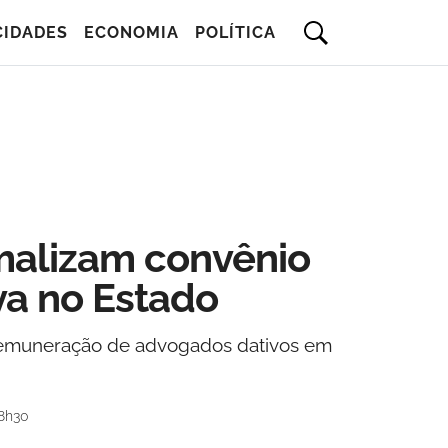
CIDADES
ECONOMIA
POLÍTICA
malizam convênio
va no Estado
 remuneração de advogados dativos em
8h30