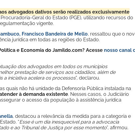
os advogados dativos serão realizados exclusivamente
 Procuradoria-Geral do Estado (PGE), utilizando recursos do
 regulamentação vigente.
rnambuco, Francisco Bandeira de Mello
, ressaltou que o no
ncia jurídica em todas as regiões do Estado.
e Política e Economia do Jamildo.com? Acesse
nosso canal 
e atuação dos advogados em todos os municípios
hor prestação de serviços aos cidadãos, além de
a iniciativa acelera os processos
”, declarou.
nas quais não há unidade da Defensoria Pública instalada na
atender à demanda existente
. Nesses casos, o Judiciário
ssegurar o acesso da população à assistência jurídica
anella
, destacou a relevância da medida para a categoria e
Estado. “
Esse é um dia inesquecível para a advocacia
do e ao Tribunal de Justiça por esse momento
”, afirmou.