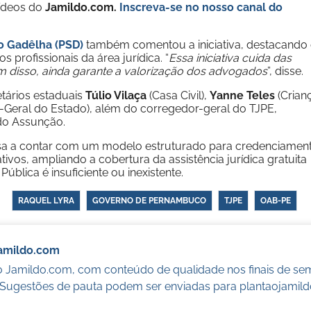
vídeos do
Jamildo.com.
Inscreva-se no nosso
canal do
o Gadêlha (PSD)
também comentou a iniciativa, destacando
profissionais da área jurídica. “
Essa iniciativa cuida das
m disso, ainda garante a valorização dos advogados
”, disse.
tários estaduais
Túlio Vilaça
(Casa Civil),
Yanne Teles
(Crian
-Geral do Estado), além do corregedor-geral do TJPE,
do Assunção.
sa a contar com um modelo estruturado para credenciament
os, ampliando a cobertura da assistência jurídica gratuita
blica é insuficiente ou inexistente.
RAQUEL LYRA
GOVERNO DE PERNAMBUCO
TJPE
OAB-PE
Jamildo.com
o Jamildo.com, com conteúdo de qualidade nos finais de se
. Sugestões de pauta podem ser enviadas para
plantaojamil