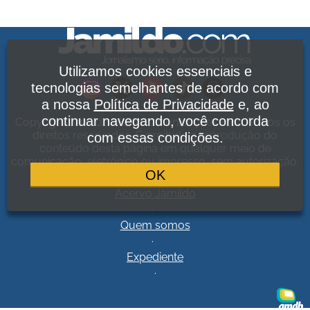
Utilizamos cookies essenciais e
tecnologias semelhantes de acordo com
a nossa
Política de Privacidade
e, ao
continuar navegando, você concorda
Copyright Jamildo Melo Comunicações Ltda. Todos os
direitos reservados. É proibida a reprodução do
com essas condições.
conteúdo desta página em qualquer meio de
comunicação, eletrônico ou impresso, sem autorização.
OK
Política de Privacidade
.
Acervo Jamildo
.
Quem somos
.
Expediente
.