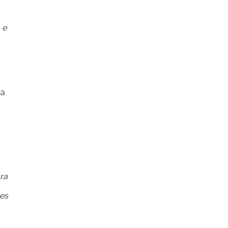
 e
ta
ra
ões