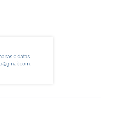
manas e datas
do@gmail.com
.