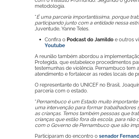
com o Instituto Promundo. Segundo o governo
metodologia.
“
É uma parceria importantíssima, porque tr
participando junto com a entidade nessa estr
Juventude, Yanne Teles.
Confira o
Podcast do Jamildo
e outros 
Youtube
A reunião também abordou a implementação d
Protegida, que estabelece procedimentos par
testemunhas de violência. Pernambuco tem at
atendimento e fortalecer as redes locais de p
O representante do UNICEF no Brasil, Joaqu
parceria com o estado.
“
Pernambuco é um Estado muito importante par
uma intervenção para formar trabalhadores s
as crianças. Temos também pessoas que tra
crianças que estão fora da escola, para não 
com o Governo de Pernambuco que são imp
Participaram do encontro o
senador Fernand