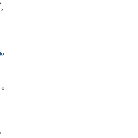
3
as
do
s
 e
a