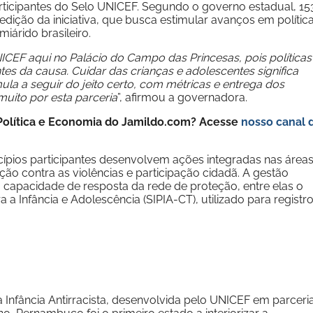
ticipantes do Selo UNICEF. Segundo o governo estadual, 15
ição da iniciativa, que busca estimular avanços em polític
iárido brasileiro.
NICEF aqui no Palácio do Campo das Princesas, pois políticas
es da causa. Cuidar das crianças e adolescentes significa
la a seguir do jeito certo, com métricas e entrega dos
uito por esta parceria
”, afirmou a governadora.
e Política e Economia do Jamildo.com? Acesse
nosso canal 
ípios participantes desenvolvem ações integradas nas área
ção contra as violências e participação cidadã. A gestão
 capacidade de resposta da rede de proteção, entre elas o
a Infância e Adolescência (SIPIA-CT), utilizado para registro
ra Infância Antirracista, desenvolvida pelo UNICEF em parceri