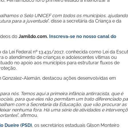
, Pernambuco foi o primeiro estado a interiorizar a
abalhamos o Selo UNICEF com todos os municípios, ajudando
utura para a juventude
”, disse a secretária da Criança e da
vídeos do
Jamildo.com.
Inscreva-se no nosso
canal do
a Lei Federal nº 13.431/2017, conhecida como Lei da Escu
a o atendimento de crianças e adolescentes vítimas ou
uado no apoio aos municípios para estruturar fluxos de
roteção.
ín Gonzalez-Alemán, destacou ações desenvolvidas em
a nós. Temos aqui a primeira infância antirracista, que é
ociais, para que eles não permitam um trato diferenciado pa
balham com a Secretaria da Educação, que vão procurar as
deixar nenhuma fora. Há uma série de atividades e intervenç
ortantes
”, afirmou.
o Dueire (PSD)
, os secretários estaduais Gilson Monteiro