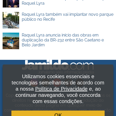
Raquel Lyra
Raquel Lyra também vai implantar novo parque
público no Recife
Raquel Lyra anuncia início das obras em
duplicação da BR-232 entre São Caetano e
Belo Jardim
Utilizamos cookies essenciais e
tecnologias semelhantes de acordo com
a nossa
Política de Privacidade
e, ao
continuar navegando, você concorda
Copyright Jamildo Melo Comunicações Ltda. Todos os
direitos reservados. É proibida a reprodução do
com essas condições.
conteúdo desta página em qualquer meio de
comunicação, eletrônico ou impresso, sem autorização.
OK
Política de Privacidade
.