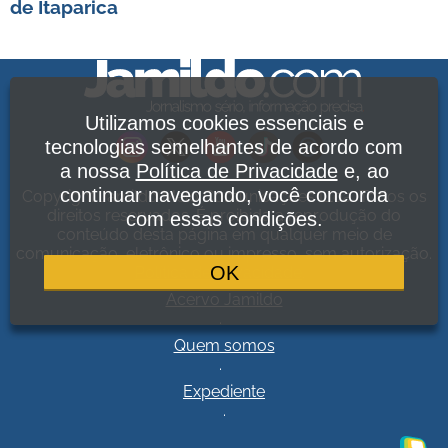
de Itaparica
Utilizamos cookies essenciais e
tecnologias semelhantes de acordo com
a nossa
Política de Privacidade
e, ao
continuar navegando, você concorda
Copyright Jamildo Melo Comunicações Ltda. Todos os
direitos reservados. É proibida a reprodução do
com essas condições.
conteúdo desta página em qualquer meio de
comunicação, eletrônico ou impresso, sem autorização.
OK
Política de Privacidade
.
Acervo Jamildo
.
Quem somos
.
Expediente
.