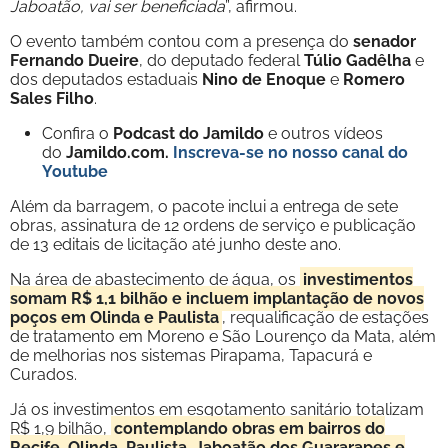
Jaboatão, vai ser beneficiada
”, afirmou.
O evento também contou com a presença do
senador
Fernando Dueire
, do deputado federal
Túlio Gadêlha
e
dos deputados estaduais
Nino de Enoque
e
Romero
Sales Filho
.
Confira o
Podcast do Jamildo
e outros vídeos
do
Jamildo.com.
Inscreva-se no nosso
canal do
Youtube
Além da barragem, o pacote inclui a entrega de sete
obras, assinatura de 12 ordens de serviço e publicação
de 13 editais de licitação até junho deste ano.
Na área de abastecimento de água, os
investimentos
somam R$ 1,1 bilhão e incluem implantação de novos
poços em Olinda e Paulista
, requalificação de estações
de tratamento em Moreno e São Lourenço da Mata, além
de melhorias nos sistemas Pirapama, Tapacurá e
Curados.
Já os investimentos em esgotamento sanitário totalizam
R$ 1,9 bilhão,
contemplando obras em bairros do
Recife, Olinda, Paulista, Jaboatão dos Guararapes e