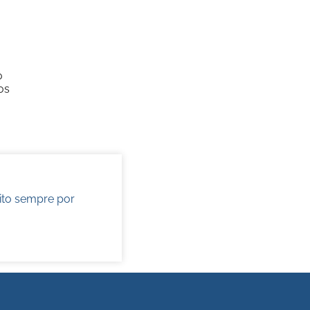
o
os
ito sempre por