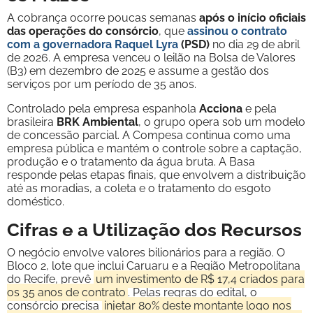
A cobrança ocorre poucas semanas
após o início oficiais
das operações do consórcio
, que
assinou o contrato
com a governadora
Raquel Lyra
(PSD)
no dia 29 de abril
de 2026. A empresa venceu o leilão na Bolsa de Valores
(B3) em dezembro de 2025 e assume a gestão dos
serviços por um período de 35 anos.
Controlado pela empresa espanhola
Acciona
e pela
brasileira
BRK Ambiental
, o grupo opera sob um modelo
de concessão parcial. A Compesa continua como uma
empresa pública e mantém o controle sobre a captação,
produção e o tratamento da água bruta. A Basa
responde pelas etapas finais, que envolvem a distribuição
até as moradias, a coleta e o tratamento do esgoto
doméstico.
Cifras e a Utilização dos Recursos
O negócio envolve valores bilionários para a região. O
Bloco 2, lote que inclui Caruaru e a Região Metropolitana
do Recife, prevê
um investimento de R$ 17,4 criados para
os 35 anos de contrato
. Pelas regras do edital, o
consórcio precisa
injetar 80% deste montante logo nos