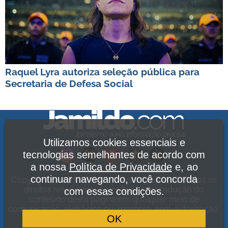
Raquel Lyra autoriza seleção pública para
Secretaria de Defesa Social
Utilizamos cookies essenciais e
tecnologias semelhantes de acordo com
a nossa
Política de Privacidade
e, ao
continuar navegando, você concorda
Copyright Jamildo Melo Comunicações Ltda. Todos os
direitos reservados. É proibida a reprodução do
com essas condições.
conteúdo desta página em qualquer meio de
comunicação, eletrônico ou impresso, sem autorização.
OK
Política de Privacidade
.