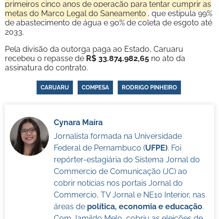
primeiros cinco anos de operação para tentar cumprir as
metas do Marco Legal do Saneamento
, que estipula 99%
de abastecimento de água e 90% de coleta de esgoto até
2033.
Pela divisão da outorga paga ao Estado, Caruaru
recebeu o repasse de
R$ 33.874.982,65
no ato da
assinatura do contrato.
CARUARU
COMPESA
RODRIGO PINHEIRO
Cynara Maíra
Jornalista formada na Universidade
Federal de Pernambuco (
UFPE)
. Foi
repórter-estagiária do Sistema Jornal do
Commercio de Comunicação (JC) ao
cobrir notícias nos portais Jornal do
Commercio, TV Jornal e NE10 Interior, nas
áreas de
política, economia e educação
.
Com Jamildo Melo, cobriu as eleições de