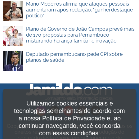
Mano Medeiros afirma que ataques pessoais
aumentaram após reeleição: "ganhei destaque
político"
Plano de Governo de João Campos prevê mais
de 170 propostas para Pernambuco
misturando herança familiar e inovação
Deputado pernambucano pede CPI sobre
planos de saúde
Utilizamos cookies essenciais e
tecnologias semelhantes de acordo com
a nossa
Política de Privacidade
e, ao
continuar navegando, você concorda
Copyright Jamildo Melo Comunicações Ltda. Todos os
direitos reservados. É proibida a reprodução do
com essas condições.
conteúdo desta página em qualquer meio de