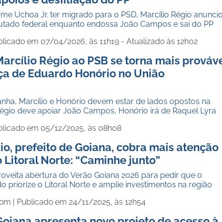
me Uchoa Jr. ter migrado para o PSD, Marcílio Régio anunci
utado federal enquanto endossa João Campos e sai do PP
blicado em 07/04/2026, às 11h19 - Atualizado às 12h02
Marcílio Régio ao PSB se torna mais prováv
ça de Eduardo Honório no União
a
nha, Marcílio e Honório devem estar de lados opostos na
Régio deve apoiar João Campos, Honório irá de Raquel Lyra
blicado em 05/12/2025, às 08h08
io, prefeito de Goiana, cobra mais atenção
 Litoral Norte: “Caminhe junto”
roveita abertura do Verão Goiana 2026 para pedir que o
 priorize o Litoral Norte e amplie investimentos na região
com |
Publicado em 24/11/2025, às 12h54
Goiana apresenta novo projeto de acesso à