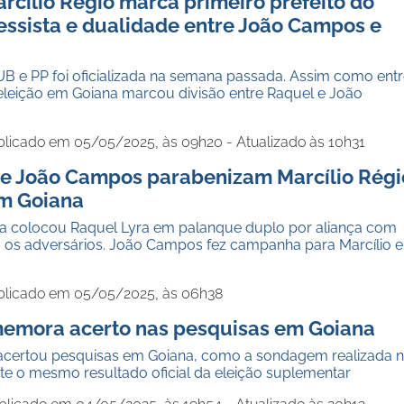
arcílio Régio marca primeiro prefeito do
essista e dualidade entre João Campos e
UB e PP foi oficializada na semana passada. Assim como ent
 eleição em Goiana marcou divisão entre Raquel e João
blicado em 05/05/2025, às 09h20 - Atualizado às 10h31
 e João Campos parabenizam Marcílio Régi
em Goiana
a colocou Raquel Lyra em palanque duplo por aliança com
 os adversários. João Campos fez campanha para Marcílio e
blicado em 05/05/2025, às 06h38
emora acerto nas pesquisas em Goiana
x acertou pesquisas em Goiana, como a sondagem realizada 
te o mesmo resultado oficial da eleição suplementar