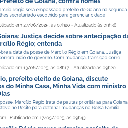
Prefeito de Goiana, confira nomes
rcílio Régio será empossado prefeito de Goiana na segunda
alhes secretariado escolhido para gerenciar cidade
blicado em 27/06/2025, às 07h20 - Atualizado às 09h38
oiana: Justiça decide sobre antecipação d
cílio Régio; entenda
bre a data da posse de Marcílio Régio em Goiana, Justiça
orrerá início do governo. Com mudança, transição corre
blicado em 13/06/2025, às 08h17 - Atualizado às 09h20
io, prefeito eleito de Goiana, discute
os do Minha Casa, Minha Vida com ministro
Dias
sse, Marcílio Régio trata de pautas prioritárias para Goiana
steve no Recife para detalhar mudanças no Bolsa Família
com |
Publicado em 17/05/2025, às 09h43