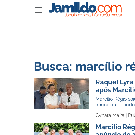
Busca: marcílio r
Raquel Lyra
após Marcíli
Marcílio Régio s
anunciou período
Cynara Maíra |
Pu
Marcílio Ré
anúncio de a