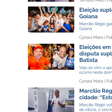
Jamildo Melo |
Pu
Eleição supl
Goiana
Marcílio Régio ga
Goiana
Cynara Maíra |
Pu
Eleições em 
disputa sup
Batista
Veja ao vivo a ap
ocorre neste domi
Cynara Maíra |
Pu
Marcílio Rég
cidade: “Est
Marcílio Régio vo
de vitória, o sec