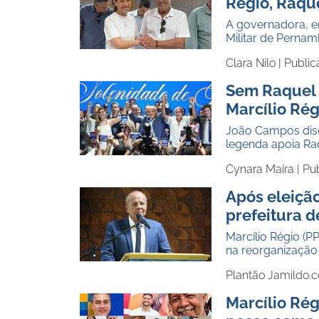
Régio, Raqu
A governadora, e
Militar de Perna
Clara Nilo |
Public
Sem Raquel 
Marcílio Rég
João Campos disc
legenda apoia Ra
Cynara Maíra |
Pu
Após eleiçã
prefeitura d
Marcílio Régio (P
na reorganização
Plantão Jamildo.
Marcílio Rég