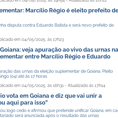
blicado em 04/05/2025, às 19h54 - Atualizado às 20h12
ementar: Marcílio Régio é eleito prefeito d
nha disputa contra Eduardo Batista e será novo prefeito de
blicado em 04/05/2025, às 17h23
Goiana: veja apuração ao vivo das urnas n
lementar entre Marcílio Régio e Eduardo
uração das urnas da eleição suplementar de Goiana. Pleito
ngo (04) até às 17 horas
blicado em 04/05/2025, às 16h31 - Atualizado às 17h14
io vota em Goiana e diz que vai unir a
ou aqui para isso”
tou logo cedo e afirmou que pretende unificar Goiana; em c
retariado será anunciada após o resultado das urnas