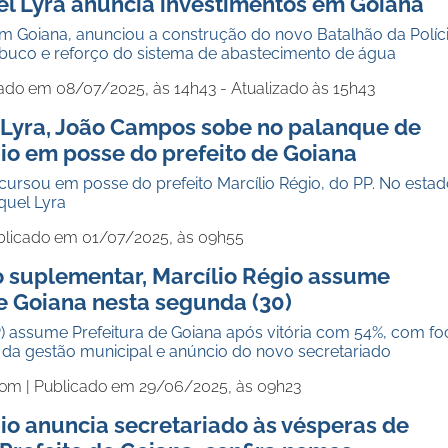
el Lyra anuncia investimentos em Goiana
m Goiana, anunciou a construção do novo Batalhão da Políc
mbuco e reforço do sistema de abastecimento de água
ado em 08/07/2025, às 14h43 - Atualizado às 15h43
Lyra, João Campos sobe no palanque de
io em posse do prefeito de Goiana
ursou em posse do prefeito Marcílio Régio, do PP. No estad
quel Lyra
blicado em 01/07/2025, às 09h55
o suplementar, Marcílio Régio assume
e Goiana nesta segunda (30)
P) assume Prefeitura de Goiana após vitória com 54%, com fo
 da gestão municipal e anúncio do novo secretariado
com |
Publicado em 29/06/2025, às 09h23
io anuncia secretariado às vésperas de