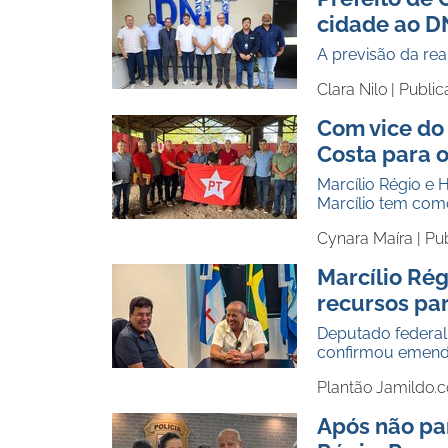
cidade ao D
A previsão da rea
Clara Nilo |
Public
Com vice do 
Costa para 
Marcílio Régio e
Marcílio tem como
Cynara Maíra |
Pub
Marcílio Ré
recursos pa
Deputado federal
confirmou emenda
Plantão Jamildo.
Após não pa