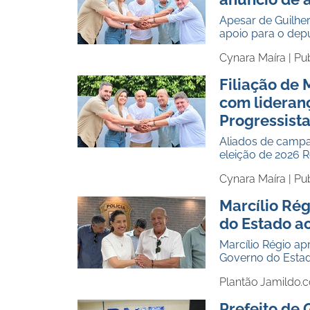
Apesar de Guilher
apoio para o dep
Cynara Maíra |
Pu
Filiação de 
com lideran
Progressist
Aliados de campa
eleição de 2026 
Cynara Maíra |
Pu
Marcílio Rég
do Estado ao
Marcílio Régio ap
Governo do Estado
Plantão Jamildo.
Prefeito de 