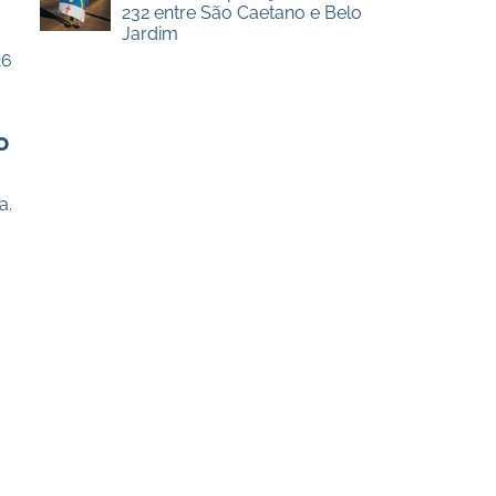
232 entre São Caetano e Belo
Jardim
26
o
a.