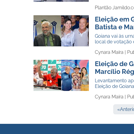
Plantão Jamildo.
Eleição em G
Batista e Ma
Goiana vai às urn
local de votação 
Cynara Maíra |
Pu
Eleição de G
Marcílio Rég
Levantamento apo
Eleição de Goiana
Cynara Maíra |
Pu
«
Anteri