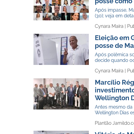
posse como 
Após impasse, Ma
(30); veja em det
Cynara Maíra |
Pu
Eleição em G
posse de Mar
Após polêmica so
decide quando oc
Cynara Maíra |
Pu
Marcílio Rég
investiment
Wellington 
Antes mesmo da po
Wellington Dias e
Plantão Jamildo.