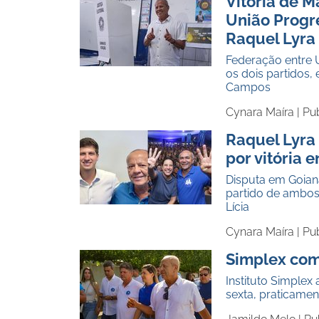
Vitória de M
União Progr
Raquel Lyra
Federação entre 
os dois partidos,
Campos
Cynara Maíra |
Pu
Raquel Lyra
por vitória 
Disputa em Goian
partido de ambos
Lícia
Cynara Maíra |
Pu
Simplex com
Instituto Simple
sexta, praticamen