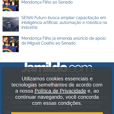
Mendonça Filho ao Senado
SENAI Futuro busca ampliar capacitação em
inteligência artificial, automação e robótica na
indústria
Mendonça Filho já emenda anúncio de apoio
de Miguel Coelho ao Senado
Utilizamos cookies essenciais e
tecnologias semelhantes de acordo com
a nossa
Política de Privacidade
e, ao
continuar navegando, você concorda
Copyright Jamildo Melo Comunicações Ltda. Todos os
direitos reservados. É proibida a reprodução do
com essas condições.
conteúdo desta página em qualquer meio de
comunicação, eletrônico ou impresso, sem autorização.