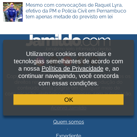
Mesmo com convocações de Raquel Lyra,
efetivo da PM e Polícia Civil em Pernambuco
tem apenas metade do previsto em lei
Utilizamos cookies essenciais e
tecnologias semelhantes de acordo com
a nossa
Política de Privacidade
e, ao
continuar navegando, você concorda
Copyright Jamildo Melo Comunicações Ltda. Todos os
direitos reservados. É proibida a reprodução do
com essas condições.
conteúdo desta página em qualquer meio de
comunicação, eletrônico ou impresso, sem autorização.
OK
Política de Privacidade
.
Acervo Jamildo
.
Quem somos
.
Expediente