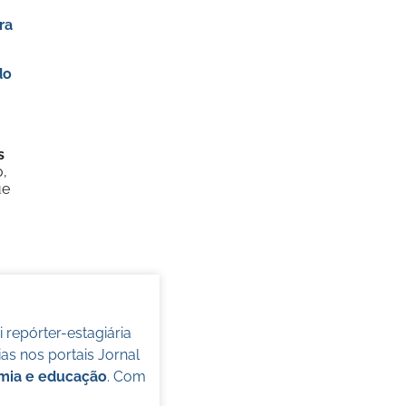
ra
do
s
o,
ue
oi repórter-estagiária
s nos portais Jornal
omia e educação
. Com