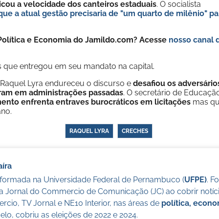
ticou a velocidade dos canteiros estaduais
. O socialista
que a atual gestão precisaria de "um quarto de milênio" pa
e Política e Economia do Jamildo.com? Acesse
nosso canal 
 que entregou em seu mandato na capital.
a Raquel Lyra endureceu o discurso e
desafiou os adversário
ram em administrações passadas
. O secretário de Educaçã
ento enfrenta entraves burocráticos em licitações
mas q
ano.
RAQUEL LYRA
CRECHES
íra
a formada na Universidade Federal de Pernambuco (
UFPE)
. F
a Jornal do Commercio de Comunicação (JC) ao cobrir notícia
cio, TV Jornal e NE10 Interior, nas áreas de
política, econ
lo, cobriu as eleições de 2022 e 2024.