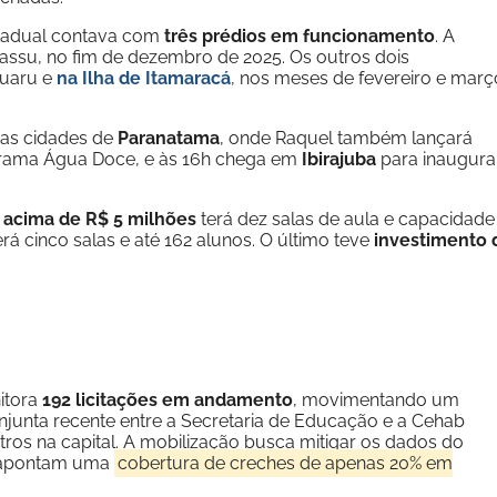
stadual contava com
três prédios em funcionamento
. A
assu, no fim de dezembro de 2025. Os outros dois
ruaru e
na Ilha de Itamaracá
, nos meses de fevereiro e març
nas cidades de
Paranatama
, onde Raquel também lançará
rama Água Doce, e às 16h chega em
Ibirajuba
para inaugura
 acima de R$ 5 milhões
terá dez salas de aula e capacidade
erá cinco salas e até 162 alunos. O último teve
investimento 
itora
192 licitações em andamento
, movimentando um
njunta recente entre a Secretaria de Educação e a Cehab
ros na capital. A mobilização busca mitigar os dados do
e apontam uma
cobertura de creches de apenas 20% em