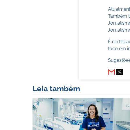
Atualmente
Também te
Jornalism
Jornalismo
É certifi
foco em in
Sugestões
Leia também