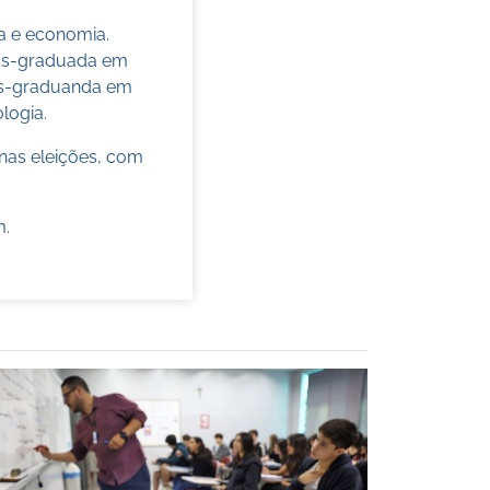
ca e economia.
pós-graduada em
pós-graduanda em
ologia.
nas eleições, com
m
.