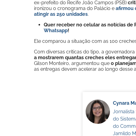
ex-prefeito do Recife João Campos (PSB)
cri
ironizou o cronograma do Palácio e
afirmou 
atingir as 250 unidades
.
Quer receber no celular as notícias d
Whatsapp
!
Ele comparou a situação com as 100 creches
Com diversas críticas do tipo, a governador
a mostrarem quantas creches eles entrega
Gilson Monteiro, argumentou que
o planejam
as entregas devem acelerar ao longo desse 
Cynara Ma
Jornalist
do Sistem
do Commer
Jamildo Me