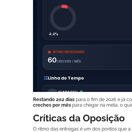
Restando 202 dias
para o fim de 2026 e já c
creches por mês
para chegar na meta, o que
Críticas da Oposição
O ritmo das entregas é um dos pontos que a o