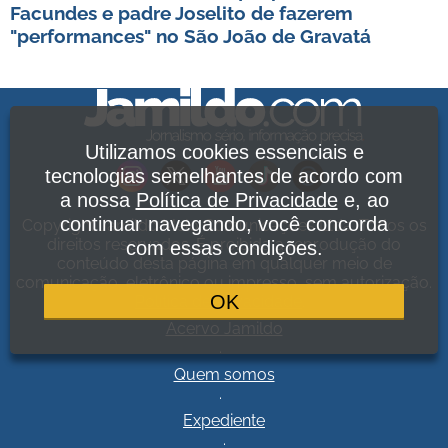
Facundes e padre Joselito de fazerem
"performances" no São João de Gravatá
Utilizamos cookies essenciais e
tecnologias semelhantes de acordo com
a nossa
Política de Privacidade
e, ao
continuar navegando, você concorda
Copyright Jamildo Melo Comunicações Ltda. Todos os
direitos reservados. É proibida a reprodução do
com essas condições.
conteúdo desta página em qualquer meio de
comunicação, eletrônico ou impresso, sem autorização.
OK
Política de Privacidade
.
Acervo Jamildo
.
Quem somos
.
Expediente
.