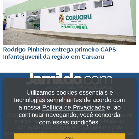
Rodrigo Pinheiro entrega primeiro CAPS
Infantojuvenil da região em Caruaru
Utilizamos cookies essenciais e
tecnologias semelhantes de acordo com
a nossa
Política de Privacidade
e, ao
continuar navegando, você concorda
Copyright Jamildo Melo Comunicações Ltda. Todos os
direitos reservados. É proibida a reprodução do
com essas condições.
conteúdo desta página em qualquer meio de
comunicação, eletrônico ou impresso, sem autorização.
Política de Privacidade
.