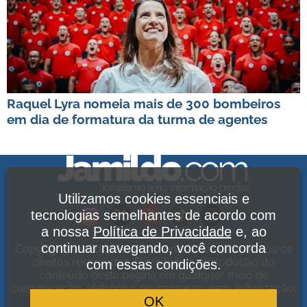
Raquel Lyra nomeia mais de 300 bombeiros
em dia de formatura da turma de agentes
Utilizamos cookies essenciais e
tecnologias semelhantes de acordo com
a nossa
Política de Privacidade
e, ao
continuar navegando, você concorda
Copyright Jamildo Melo Comunicações Ltda. Todos os
direitos reservados. É proibida a reprodução do
com essas condições.
conteúdo desta página em qualquer meio de
comunicação, eletrônico ou impresso, sem autorização.
OK
Política de Privacidade
.