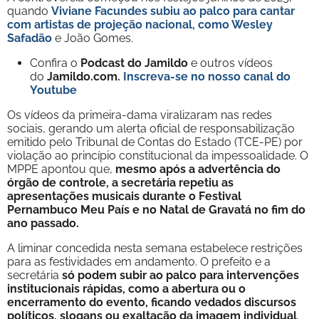
quando
Viviane Facundes subiu ao palco para cantar
com artistas de projeção nacional, como Wesley
Safadão
e João Gomes.
Confira o
Podcast do Jamildo
e outros vídeos
do
Jamildo.com.
Inscreva-se no nosso
canal do
Youtube
Os vídeos da primeira-dama viralizaram nas redes
sociais, gerando um alerta oficial de responsabilização
emitido pelo Tribunal de Contas do Estado (TCE-PE) por
violação ao princípio constitucional da impessoalidade. O
MPPE apontou que,
mesmo após a advertência do
órgão de controle, a secretária repetiu as
apresentações musicais durante o Festival
Pernambuco Meu País e no Natal de Gravatá no fim do
ano passado.
A liminar concedida nesta semana estabelece restrições
para as festividades em andamento. O prefeito e a
secretária
só podem subir ao palco para intervenções
institucionais rápidas, como a abertura ou o
encerramento do evento, ficando vedados discursos
políticos, slogans ou exaltação da imagem individual
.