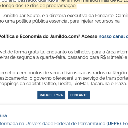
es do ano passado, quando a
feira movimentou mais de R$ 1
 ao longo dos 12 dias de programação
.
anielle Jar Souto, e a diretora executiva da Fenearte, Cami
uma política pública essencial para injetar recursos na
e Política e Economia do Jamildo.com? Acesse
nosso canal 
vel de forma gratuita, enquanto os bilhetes para a área inter
teira) de segunda a quarta-feira, passando para R$ 8 (meia) e
nternet ou em pontos de venda físicos cadastrados na Região
 deslocamento, o governo oferecerá um serviço de transporte
ppings da capital: Patteo, Recife, RioMar, Tacaruna e Plaza.
RAQUEL LYRA
FENEARTE
íra
a formada na Universidade Federal de Pernambuco (
UFPE)
. F