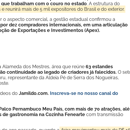
s que trabalham com o couro no estado
. A estrutura do
 reunirá mais de 5 mil expositores do Brasil e do exterior.
o aspecto comercial, a gestão estadual confirmou a
por dez compradores internacionais, em uma articulação
oção de Exportações e Investimentos (Apex).
 a Alameda dos Mestres, área que reúne
63 estandes
dão continuidade ao legado de criadores já falecidos.
O set
uru, representante da Aldeia Pé de Serra dos Nogueiras,
este.
vídeos do
Jamildo.com.
Inscreva-se no nosso
canal do
Palco Pernambuco Meu País, com mais de 70 atrações, al
las de gastronomia na Cozinha Fenearte
com transmissão