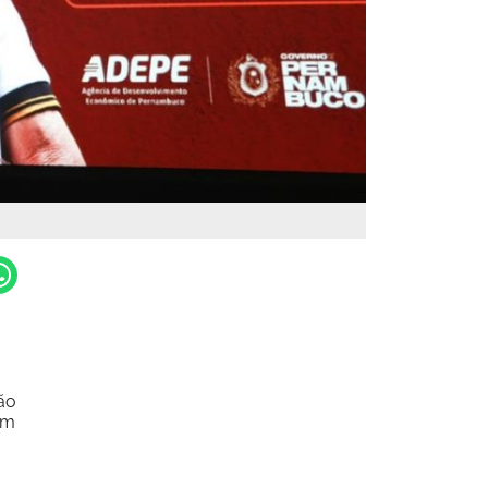
ão
om