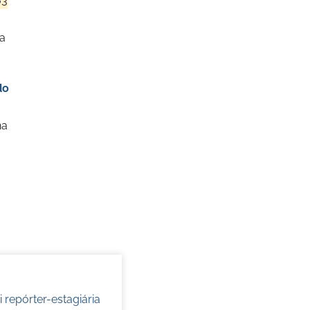
63
la
do
na
oi repórter-estagiária