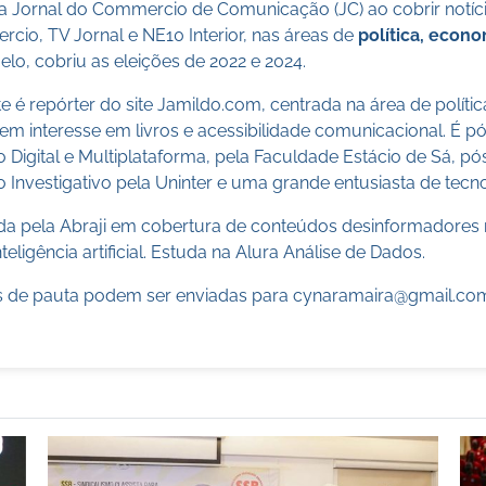
a Jornal do Commercio de Comunicação (JC) ao cobrir notícia
cio, TV Jornal e NE10 Interior, nas áreas de
política, econ
lo, cobriu as eleições de 2022 e 2024.
 é repórter do site Jamildo.com, centrada na área de políti
m interesse em livros e acessibilidade comunicacional. É 
o Digital e Multiplataforma, pela Faculdade Estácio de Sá, 
 Investigativo pela Uninter e uma grande entusiasta de tecn
cada pela Abraji em cobertura de conteúdos desinformadores 
teligência artificial. Estuda na Alura Análise de Dados.
 de pauta podem ser enviadas para
cynaramaira@gmail.co