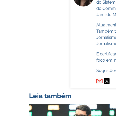
do Sistem
do Commer
Jamildo Me
Atualmente
Também te
Jornalism
Jornalismo
É certifi
foco em in
Sugestões
Leia também