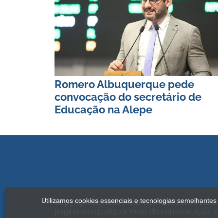
Romero Albuquerque pede
convocação do secretário de
Educação na Alepe
Utilizamos cookies essenciais e tecnologias semelhante
Copyright Jamildo Melo Comunicações Ltda. 
página em qualquer meio de comunicação, el