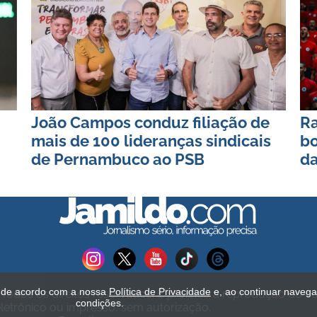
João Campos conduz filiação de
Ra
mais de 100 lideranças sindicais
bo
de Pernambuco ao PSB
da
s de acordo com a nossa
Política de Privacidade
e, ao continuar naveg
Todos os direitos reservados. É proibida a reprodução do c
condições.
etrônico ou impresso, sem autorização.