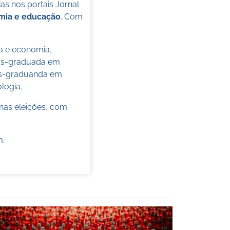
s nos portais Jornal
omia e educação
. Com
ca e economia.
pós-graduada em
pós-graduanda em
ologia.
nas eleições, com
m
.