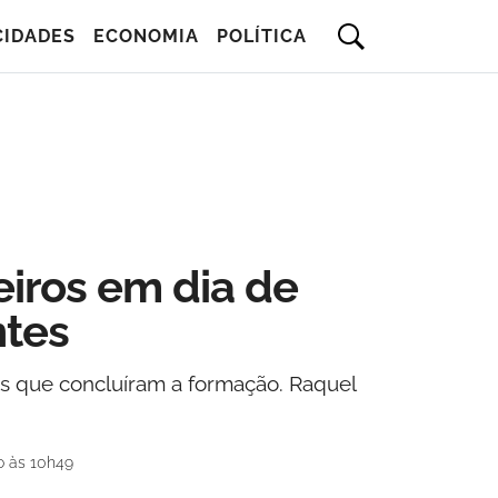
CIDADES
ECONOMIA
POLÍTICA
iros em dia de
ntes
s que concluíram a formação. Raquel
o às 10h49