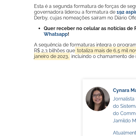
Esta é a segunda formatura de forças de seg
governadora liderou a formatura de
192 aspi
Derby, cujas nomeações saíram no Diário Oficia
Quer receber no celular as notícias d
Whatsapp
!
A sequência de formaturas integra o progra
R$ 2,3 bilhões que
totaliza mais de 6,5 mil n
janeiro de 2023,
incluindo o chamamento de m
Cynara Ma
Jornalist
do Sistem
do Commer
Jamildo Me
Atualmente