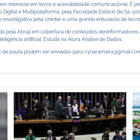
m interesse em livros e acessibilidade comunicacional. É 
o Digital e Multiplataforma, pela Faculdade Estácio de Sá, 
 Investigativo pela Uninter e uma grande entusiasta de tecn
cada pela Abraji em cobertura de conteúdos desinformadores 
teligência artificial. Estuda na Alura Análise de Dados.
 de pauta podem ser enviadas para
cynaramaira@gmail.co