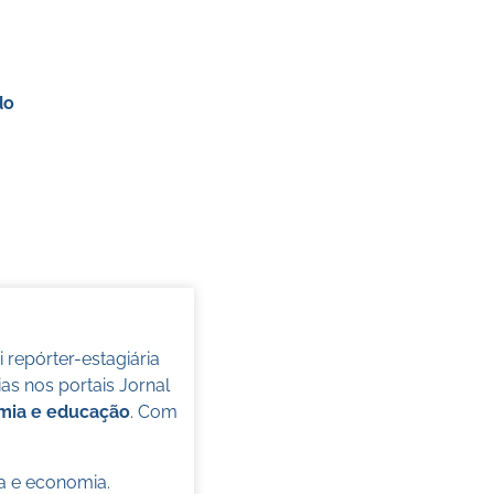
do
oi repórter-estagiária
s nos portais Jornal
omia e educação
. Com
ca e economia.