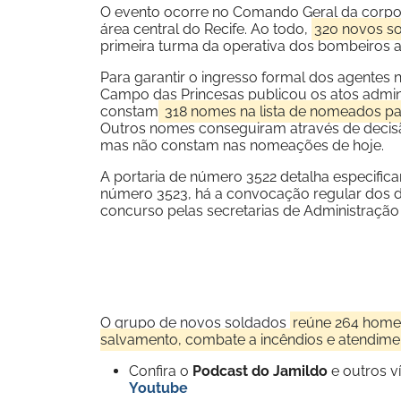
O evento ocorre no Comando Geral da corpor
área central do Recife. Ao todo,
320 novos so
primeira turma da operativa dos bombeiros a c
Para garantir o ingresso formal dos agentes n
Campo das Princesas publicou os atos administr
constam
318 nomes na lista de nomeados par
Outros nomes conseguiram através de decisã
mas não constam nas nomeações de hoje.
A portaria de número 3522 detalha especific
número 3523, há a convocação regular dos d
concurso pelas secretarias de Administração 
O grupo de novos soldados
reúne 264 homen
salvamento, combate a incêndios e atendimen
Confira o
Podcast do Jamildo
e outros 
Youtube