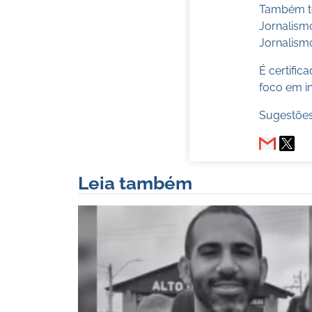
Também te
Jornalism
Jornalismo
É certifi
foco em in
Sugestões
Leia também