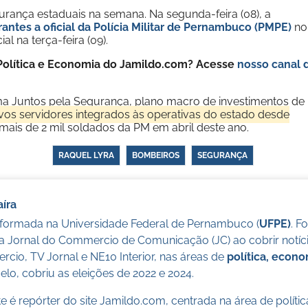
urança estaduais na semana. Na segunda-feira (08), a
rantes a oficial da Polícia Militar de Pernambuco (PMPE)
no
l na terça-feira (09).
e Política e Economia do Jamildo.com? Acesse
nosso canal 
ma Juntos pela Segurança, plano macro de investimentos de
ovos servidores integrados às operativas do estado desde
ais de 2 mil soldados da PM em abril deste ano.
RAQUEL LYRA
BOMBEIROS
SEGURANÇA
íra
a formada na Universidade Federal de Pernambuco (
UFPE)
. F
a Jornal do Commercio de Comunicação (JC) ao cobrir notícia
cio, TV Jornal e NE10 Interior, nas áreas de
política, econ
lo, cobriu as eleições de 2022 e 2024.
 é repórter do site Jamildo.com, centrada na área de políti