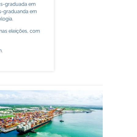
pós-graduada em
pós-graduanda em
ologia.
nas eleições, com
m
.