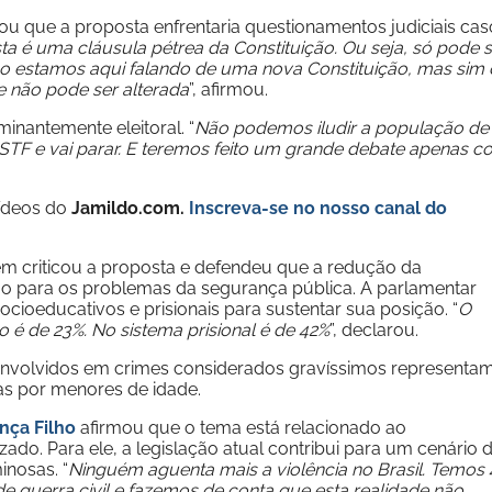
 que a proposta enfrentaria questionamentos judiciais cas
ta é uma cláusula pétrea da Constituição. Ou seja, só pode s
o estamos aqui falando de uma nova Constituição, mas sim
e não pode ser alterada
”, afirmou.
inantemente eleitoral. “
Não podemos iludir a população de
no STF e vai parar. E teremos feito um grande debate apenas 
vídeos do
Jamildo.com.
Inscreva-se no nosso
canal do
 criticou a proposta e defendeu que a redução da
o para os problemas da segurança pública. A parlamentar
cioeducativos e prisionais para sustentar sua posição. “
O
o é de 23%. No sistema prisional é de 42%
”, declarou.
nvolvidos em crimes considerados gravíssimos representa
as por menores de idade.
ça Filho
afirmou que o tema está relacionado ao
ado. Para ele, a legislação atual contribui para um cenário 
nosas. “
Ninguém aguenta mais a violência no Brasil. Temos 
e guerra civil e fazemos de conta que esta realidade não