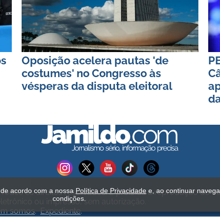
os
Oposição acelera pautas 'de
PE
costumes' no Congresso às
Câ
vésperas da disputa eleitoral
ap
da
s de acordo com a nossa
Política de Privacidade
e, ao continuar naveg
Todos os direitos reservados. É proibida a reprodução do c
condições.
etrônico ou impresso, sem autorização.
em somos
.
Expediente
.