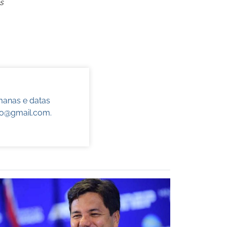
s
manas e datas
do@gmail.com
.