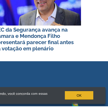
C da Segurança avança na
mara e Mendonça Filho
resentará parecer final antes
 votação em plenário
ando, você concorda com essas
onteúdo desta
OK