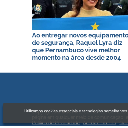
Ao entregar novos equipament
de segurança, Raquel Lyra diz
que Pernambuco vive melhor
momento na área desde 2004
Utilizamos cookies essenciais e tecnologias semelhante
Copyright Jamildo Melo Comunicações Ltda. 
página em qualquer meio de comunicação, el
Política de Privacidade
.
Acervo Jamildo
.
Qu