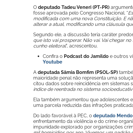
O
deputado Tadeu Veneri (PT-PR)
argumentou
fosse aprovada pelo Congresso Nacional. “
Es
modificada com uma nova Constituição. E nã
alterar a atual, modificando uma cláusula qu
Segundo ele, a discussão teria caráter predom
que isto vai prosperar. Não vai. Vai chegar 
cunho eleitoral
”, acrescentou.
Confira o
Podcast do Jamildo
e outros 
Youtube
A
deputada Sâmia Bomfim (PSOL-SP)
também
maioridade penal não representa uma soluçã
citou dados sobre reincidência em sistemas so
índice de reentrada no sistema socioeducativ
Ela também argumentou que adolescentes e
uma parcela reduzida das infrações praticad
Do lado favorável à PEC, o
deputado Mendon
enfrentamento da violência e do crime organiz
impunidade explorado por organizações crimi
mil homicídios por ano. Vivemos um padrão d