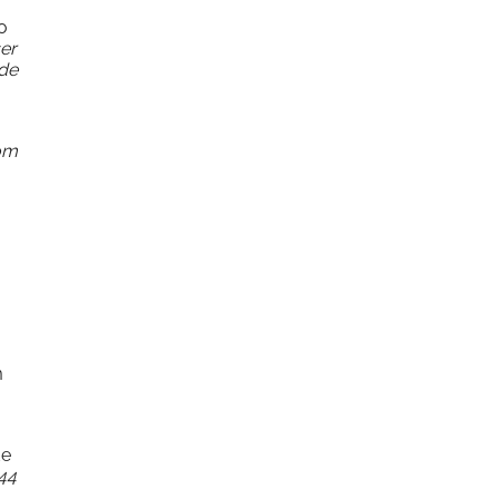
o
er
 de
com
m
de
44