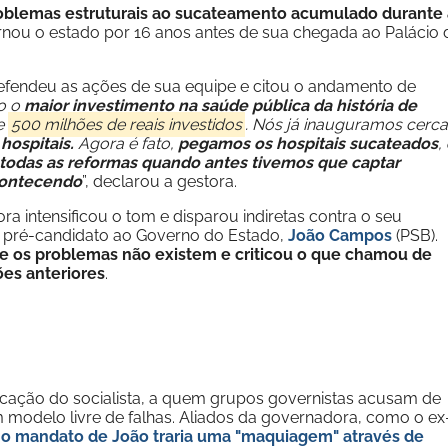
roblemas estruturais ao sucateamento acumulado durante 
rnou o estado por 16 anos antes de sua chegada ao Palácio 
defendeu as ações de sua equipe e citou o andamento de
o o
maior investimento na saúde pública da história de
e
500 milhões de reais investidos
. Nós já inauguramos cerca
hospitais.
Agora é fato,
pegamos os hospitais sucateados
,
 todas as reformas quando antes tivemos que captar
acontecendo
”, declarou a gestora.
a intensificou o tom e disparou indiretas contra o seu
e e pré-candidato ao Governo do Estado,
João Campos
(PSB).
ue os problemas não existem e criticou o que chamou de
ões anteriores
.
icação do socialista, a quem grupos governistas acusam de
m modelo livre de falhas. Aliados da governadora, como o ex
 o mandato de João traria uma "maquiagem" através de