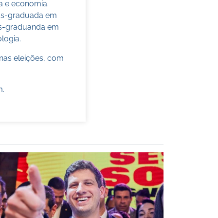
ca e economia.
pós-graduada em
pós-graduanda em
ologia.
nas eleições, com
m
.