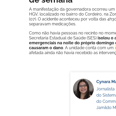
A manifestação da governadora ocorreu um d
HGV, localizado no bairro do Cordeiro, na Zo
(07). O acidente aconteceu por volta das 4
separavam medicações.
Como não havia pessoas no recinto no moment
Secretaria Estadual de Saúde (SES)
isolou o 
emergenciais na noite do próprio domingo e
causaram o dano
. A unidade conta com um
afetada ainda não havia recebido as interven
Cynara Ma
Jornalist
do Sistem
do Commer
Jamildo Me