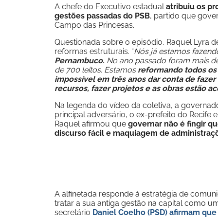
A chefe do Executivo estadual
atribuiu os p
gestões passadas do PSB
, partido que gove
Campo das Princesas.
Questionada sobre o episódio, Raquel Lyra 
reformas estruturais. “
Nós já estamos fazend
Pernambuco.
No ano passado foram mais d
de 700 leitos. Estamos
reformando todos os 
impossível em três anos dar conta de fazer
recursos, fazer projetos e as obras estão 
Na legenda do vídeo da coletiva, a governador
principal adversário, o ex-prefeito do Recif
Raquel afirmou que
governar não é fingir q
discurso fácil e maquiagem de administraç
A alfinetada responde à estratégia de comun
tratar a sua antiga gestão na capital como u
secretário
Daniel Coelho (PSD) afirmam que