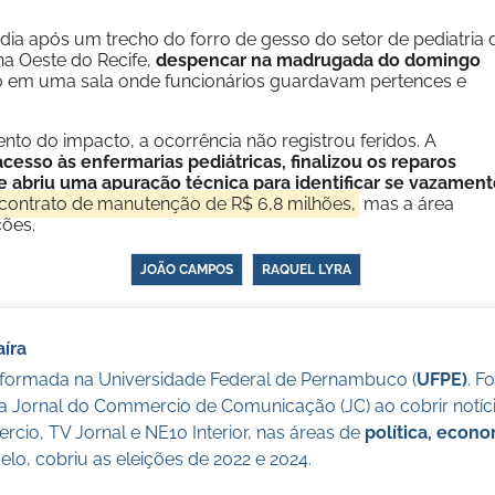
ia após um trecho do forro de gesso do setor de pediatria 
na Oeste do Recife,
despencar na madrugada do domingo
h30 em uma sala onde funcionários guardavam pertences e
o do impacto, a ocorrência não registrou feridos. A
acesso às enfermarias pediátricas, finalizou os reparos
 abriu uma apuração técnica para identificar se vazament
contrato de manutenção de R$ 6,8 milhões,
mas a área
ções.
JOÃO CAMPOS
RAQUEL LYRA
íra
a formada na Universidade Federal de Pernambuco (
UFPE)
. F
a Jornal do Commercio de Comunicação (JC) ao cobrir notícia
cio, TV Jornal e NE10 Interior, nas áreas de
política, econ
lo, cobriu as eleições de 2022 e 2024.