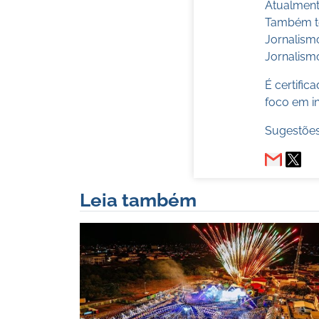
Atualmente
Também te
Jornalism
Jornalismo
É certifi
foco em in
Sugestões
Leia também