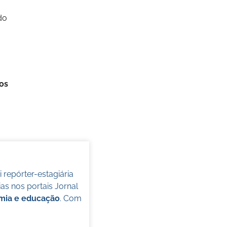
do
os
oi repórter-estagiária
s nos portais Jornal
omia e educação
. Com