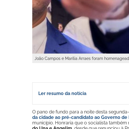
João Campos e Marília Arraes foram homenageados 
Ler resumo da notícia
O pano de fundo para a noite desta segunda-fe
da cidade ao pré-candidato ao Governo d
município. Honraria que o socialista també
do Una e Angelim
, desde que renunciou à P