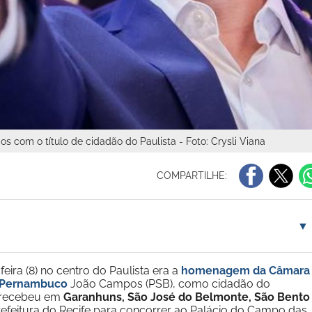
com o título de cidadão do Paulista - Foto: Crysli Viana
COMPARTILHE:
▼
ira (8) no centro do Paulista era a
homenagem da Câmara
e Pernambuco
João Campos (PSB), como cidadão do
m recebeu em
Garanhuns, São José do Belmonte, São Bento
refeitura do Recife para concorrer ao Palácio do Campo das