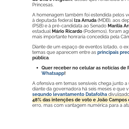
Princesas.
A homenagem também foi estendida pelos ve
à deputada federal
Iza Arruda
(MDB), aos de
(PSB) e à pré-candidata ao Senado
Marília A
estadual
Mário Ricardo
(Podemos), foram agr
mais importante honraria concedida pela Câm
Diante de um espaço de eventos lotado, o ex-p
temas que aparecem entre as
principais pr
pública
.
Quer receber no celular as notícias d
Whatsapp
!
A ofensiva em temas sensíveis chega junto 
diante da governadora há seis meses e que 
segundo levantamento Datafolha
divulgado
48% das intenções de voto e João Campos
erro, mas com vantagem numérica para a at