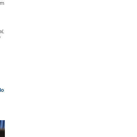
em
l,
a
do