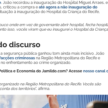
e
. João recordou a inauguração do Hospital Miguel Arraes, 
, criticou a compra e
até agora a não inauguração do
tuação à inauguração do Hospital da Criança do Recife,
o onde em vez de governante abrir hospital, fecha hospita
to isso, vocês viram que eu inaugurei o Hospital da Crianç
do discurso
 a segurança pública ganhou tom ainda mais incisivo. João
facções criminosas
na Região Metropolitana do Recife e
no enfrentamento ao crime organizado.
e Política e Economia do Jamildo.com? Acesse
nosso canal 
rganizado na Região Metropolitana do Recife. Vocês são
nta dos territórios
”, afirma.