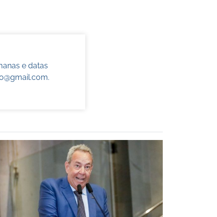
manas e datas
do@gmail.com
.