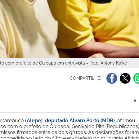
o com prefeito de Quipapá em entrevista - Foto: Antony Kaike
COMPARTILHE:
▼
 Pernambuco
(Alepe), deputado Álvaro Porto (MDB)
, afirmou
tico com o prefeito de Quipapá, Genivaldo Pité (Republicanos)
ssos firmados entre os dois grupos. As declarações foram
 concedida ao lado do filho e ex-prefeito do município Alvin