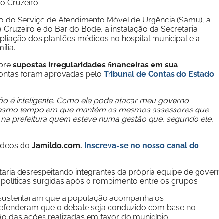
o Cruzeiro.
ão do Serviço de Atendimento Móvel de Urgência (Samu), a
 Cruzeiro e do Bar do Bode, a instalação da Secretaria
liação dos plantões médicos no hospital municipal e a
lia.
obre
supostas irregularidades financeiras em sua
 contas foram aprovadas pelo
Tribunal de Contas do Estado
ão é inteligente. Como ele pode atacar meu governo
 mesmo tempo em que mantém os mesmos assessores que
na prefeitura quem esteve numa gestão que, segundo ele,
vídeos do
Jamildo.com.
Inscreva-se no nosso
canal do
staria desrespeitando integrantes da própria equipe de gover
as políticas surgidas após o rompimento entre os grupos.
rto sustentaram que a população acompanha os
 defenderam que o debate seja conduzido com base no
 das ações realizadas em favor do município.