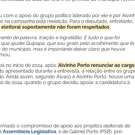
u com o apoio do grupo político liderado por ele e por Alvin
to na campanha pela reeleição. Para o deputado, entretanto,
 eleitoral supostamente não foram respeitados
.
to de palavra, traição e ingratidão. E tudo o que foi
que ajudei Quipapá, que sou grato pelo acolhimento que ti
 do município, mas é importante deixar claro que houve
irmou.
pá no início de 2024, após
Alvinho Porto renunciar ao cargo
to apresentado durante a entrevista, a relação entre os grup
odo. Ainda assim, segundo Álvaro e Alvinho Porto, houve uma
 de 2024, quando o grupo decidiu apoiar a candidatura à
irmado o compromisso de apoio aos projetos eleitorais de
 a
Assembleia Legislativa
, e de Gabriel Porto (PSB), pré-