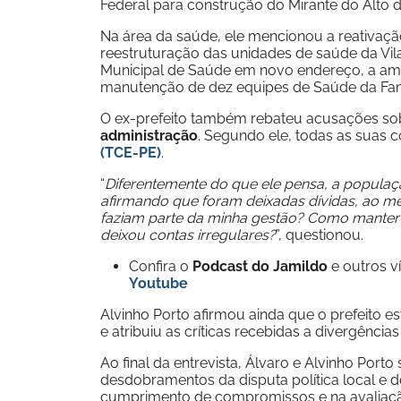
Federal para construção do Mirante do Alto d
Na área da saúde, ele mencionou a reativaç
reestruturação das unidades de saúde da Vila
Municipal de Saúde em novo endereço, a amp
manutenção de dez equipes de Saúde da Famí
O ex-prefeito também rebateu acusações s
administração
. Segundo ele, todas as suas
(TCE-PE)
.
“
Diferentemente do que ele pensa, a populaç
afirmando que foram deixadas dívidas, ao
faziam parte da minha gestão? Como manter 
deixou contas irregulares?
”, questionou.
Confira o
Podcast do Jamildo
e outros 
Youtube
Alvinho Porto afirmou ainda que o prefeito e
e atribuiu as críticas recebidas a divergênci
Ao final da entrevista, Álvaro e Alvinho Po
desdobramentos da disputa política local e
cumprimento de compromissos e na avaliação