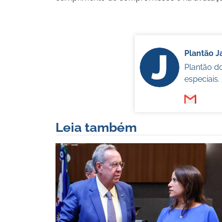
Plantão 
Plantão d
especiais
Leia também