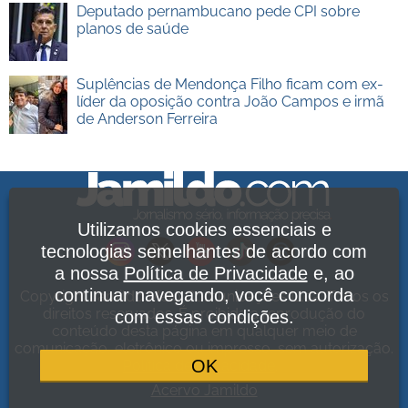
Deputado pernambucano pede CPI sobre
planos de saúde
Suplências de Mendonça Filho ficam com ex-
líder da oposição contra João Campos e irmã
de Anderson Ferreira
Utilizamos cookies essenciais e
tecnologias semelhantes de acordo com
a nossa
Política de Privacidade
e, ao
continuar navegando, você concorda
Copyright Jamildo Melo Comunicações Ltda. Todos os
direitos reservados. É proibida a reprodução do
com essas condições.
conteúdo desta página em qualquer meio de
comunicação, eletrônico ou impresso, sem autorização.
OK
Política de Privacidade
.
Acervo Jamildo
.