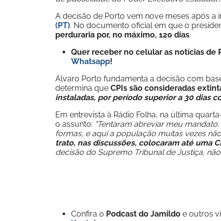
A decisão de Porto vem nove meses após a i
(PT)
. No documento oficial em que o presiden
perduraria por, no máximo, 120 dias
.
Quer receber no celular as notícias d
Whatsapp
!
Álvaro Porto fundamenta a decisão com base n
determina que
CPIs são consideradas extin
instaladas, por período superior a 30 dias co
Em entrevista à Rádio Folha, na última quarta
o assunto:
"Tentaram abreviar meu mandato. 
formas, e aqui a população muitas vezes n
trato, nas discussões, colocaram até uma CP
decisão do Supremo Tribunal de Justiça, não
Confira o
Podcast do Jamildo
e outros 