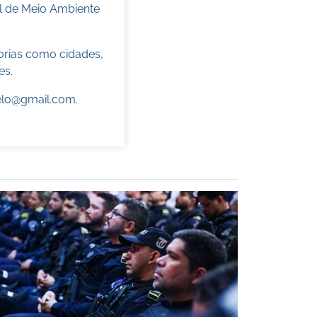
l de Meio Ambiente
torias como cidades,
es.
elo@gmail.com
.