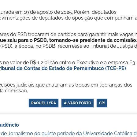
staurada em 19 de agosto de 2025. Porém, deputados
 movimentações de deputados de oposição que compunham 
ares do PSB trocaram de partidos para garantir mais vagas 
que saiu para o PSDB, tornando-se presidente da comissão
SD), à época, no PSDB, recorresse ao Tribunal de Justiça 
os no valor de R$ 1,2 bilhão entre o Executivo e a empresa E3
ribunal de Contas do Estado de Pernambuco (TCE-PE)
cisões judiciais que anularam as trocas em lideranças dos
 da comissão.
RAQUEL LYRA
ÁLVARO PORTO
CPI
audêncio
 de Jornalismo do quinto período da Universidade Católica