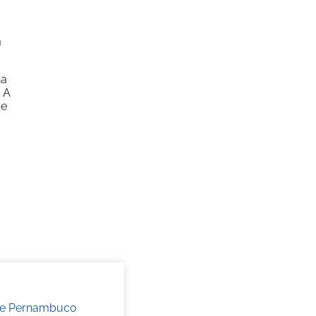
a
na
. A
de
 de Pernambuco