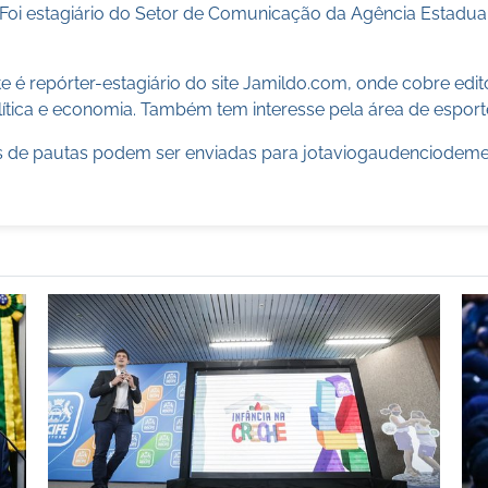
 Foi estagiário do Setor de Comunicação da Agência Estadua
 é repórter-estagiário do site Jamildo.com, onde cobre edi
ítica e economia. Também tem interesse pela área de esport
 de pautas podem ser enviadas para
jotaviogaudenciodem