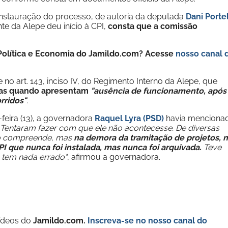
nstauração do processo, de autoria da deputada
Dani Porte
te da Alepe deu início à CPI,
consta que a comissão
e Política e Economia do Jamildo.com? Acesse
nosso canal 
o art. 143, inciso IV, do Regimento Interno da Alepe, que
tas quando apresentam
"ausência de funcionamento, após
rridos"
.
-feira (13), a governadora
Raquel Lyra (PSD)
havia menciona
Tentaram fazer com que ele não acontecesse. De diversas
ão compreende, mas
na demora da tramitação de projetos, 
I que nunca foi instalada, mas nunca foi arquivada.
Teve
 tem nada errado"
, afirmou a governadora.
vídeos do
Jamildo.com.
Inscreva-se no nosso
canal do