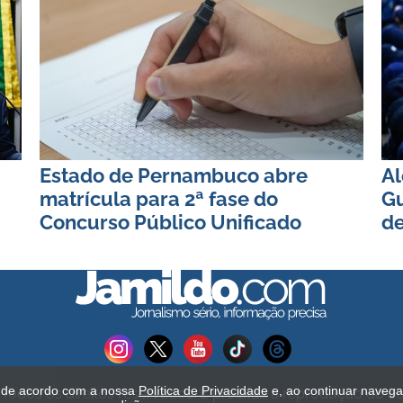
Estado de Pernambuco abre
Al
matrícula para 2ª fase do
Gu
Concurso Público Unificado
d
s de acordo com a nossa
Política de Privacidade
e, ao continuar naveg
Todos os direitos reservados. É proibida a reprodução do c