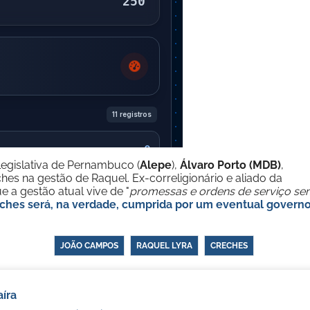
Legislativa de Pernambuco (
Alepe
),
Álvaro Porto (MDB)
,
hes na gestão de Raquel. Ex-correligionário e aliado da
a gestão atual vive de "
promessas e ordens de serviço se
ches será, na verdade, cumprida por um eventual govern
JOÃO CAMPOS
RAQUEL LYRA
CRECHES
íra