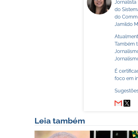
Jornalist
do Sistem
do Commer
Jamildo Me
Atualmente
Também te
Jornalism
Jornalismo
É certifi
foco em in
Sugestões
Leia também