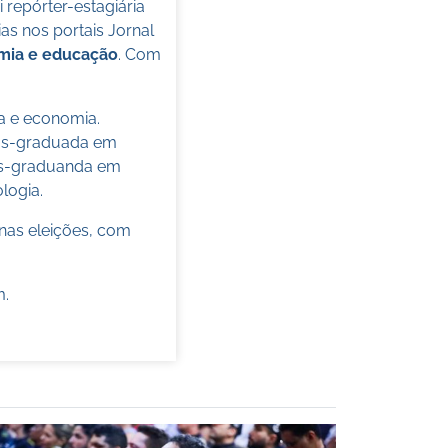
oi repórter-estagiária
s nos portais Jornal
omia e educação
. Com
ca e economia.
pós-graduada em
pós-graduanda em
ologia.
nas eleições, com
m
.