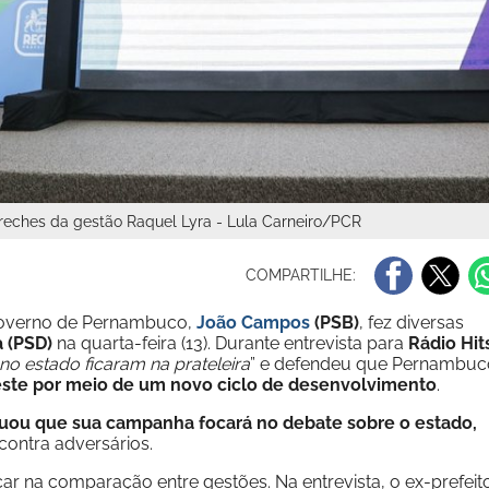
reches da gestão Raquel Lyra - Lula Carneiro/PCR
COMPARTILHE:
 Governo de Pernambuco,
João Campos
(PSB)
, fez diversas
 (PSD)
na quarta-feira (13). Durante entrevista para
Rádio Hit
 no estado ficaram na prateleira
” e defendeu que Pernambuc
este por meio de um novo ciclo de desenvolvimento
.
uou que sua campanha focará no debate sobre o estado,
contra adversários.
ar na comparação entre gestões. Na entrevista, o ex-prefeit