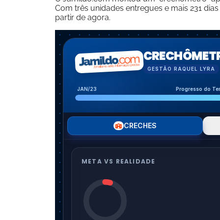
Com três unidades entregues e mais 231 dias
partir de agora.