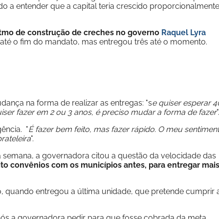
ndo a entender que a capital teria crescido proporcionalment
itmo de construção de creches no governo
Raquel Lyra
até o fim do mandato, mas entregou três até o momento.
ança na forma de realizar as entregas: "s
e quiser esperar 4
quiser fazer em 2 ou 3 anos, é preciso mudar a forma de fazer
"
ência. "
É fazer bem feito, mas fazer rápido. O meu sentimen
rateleira
".
a semana, a governadora citou a questão da velocidade das
eito convênios com os municípios antes, para entregar mai
 quando entregou a última unidade, que pretende cumprir 
s a governadora pedir para que fosse cobrada da meta.