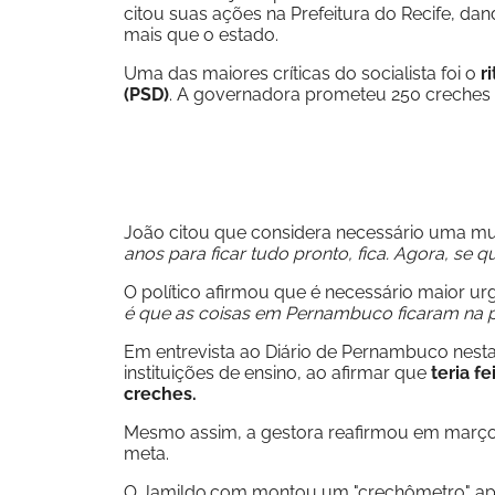
citou suas ações na Prefeitura do Recife, da
mais que o estado.
Uma das maiores críticas do socialista foi o
r
(PSD)
. A governadora prometeu 250 creches 
João citou que considera necessário uma mud
anos para ficar tudo pronto, fica. Agora, se 
O político afirmou que é necessário maior urg
é que as coisas em Pernambuco ficaram na p
Em entrevista ao Diário de Pernambuco nest
instituições de ensino, ao afirmar que
teria f
creches.
Mesmo assim, a gestora reafirmou em março,
meta.
O Jamildo.com montou um "crechômetro" apó