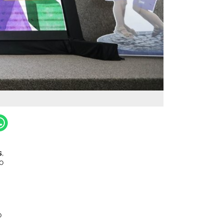
s
,
o
o