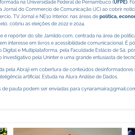
a formada na Universidade Federal de Pernambuco (
UFPE)
. F
a Jornal do Commercio de Comunicação (JC) ao cobrir notícia
cio, TV Jornal e NE10 Interior, nas áreas de
política, econ
lo, cobriu as eleições de 2022 e 2024.
 é repórter do site Jamildo.com, centrada na área de políti
m interesse em livros e acessibilidade comunicacional. É 
o Digital e Multiplataforma, pela Faculdade Estácio de Sá, 
 Investigativo pela Uninter e uma grande entusiasta de tecn
cada pela Abraji em cobertura de conteúdos desinformadores 
teligência artificial. Estuda na Alura Análise de Dados.
 de pauta podem ser enviadas para
cynaramaira@gmail.co