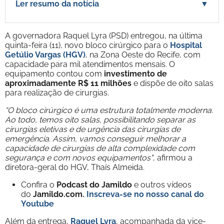
Ler resumo da notícia
▼
A governadora Raquel Lyra (PSD) entregou, na última
quinta-feira (11), novo bloco cirúrgico para o
Hospital
Getúlio Vargas (HGV)
, na Zona Oeste do Recife, com
capacidade para mil atendimentos mensais. O
equipamento contou com
investimento de
aproximadamente R$ 11 milhões
e dispõe de oito salas
para realização de cirurgias.
“O bloco cirúrgico é uma estrutura totalmente moderna.
Ao todo, temos oito salas, possibilitando separar as
cirurgias eletivas e de urgência das cirurgias de
emergência. Assim, vamos conseguir melhorar a
capacidade de cirurgias de alta complexidade com
segurança e com novos equipamentos"
, afirmou a
diretora-geral do HGV, Thaís Almeida.
Confira o
Podcast do Jamildo
e outros vídeos
do
Jamildo.com.
Inscreva-se no nosso
canal do
Youtube
Além da entrega,
Raquel Lyra
, acompanhada da vice-