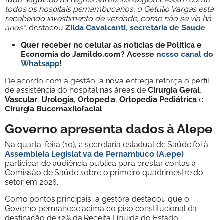
todos os hospitais pernambucanos, o Getúlio Vargas está
recebendo investimento de verdade, como não se via há
anos”
, destacou
Zilda Cavalcanti, secretária de Saúde
.
Quer receber no celular as notícias de Política e
Economia do Jamildo.com? Acesse
nosso canal do
Whatsapp
!
De acordo com a gestão, a nova entrega reforça o perfil
de assistência do hospital nas áreas de
Cirurgia
Geral
,
Vascular
,
Urologia
,
Ortopedia
,
Ortopedia
Pediátrica
e
Cirurgia
Bucomaxilofacial
.
Governo apresenta dados à Alepe
Na quarta-feira (10), a secretária estadual de Saúde foi à
Assembleia Legislativa de Pernambuco (Alepe)
participar de audiência pública para prestar contas à
Comissão de Saúde sobre o primeiro quadrimestre do
setor em 2026.
Como pontos principais, a gestora destacou que o
Governo permanece acima do piso constitucional da
destinação de 12% da Receita Líquida do Estado,