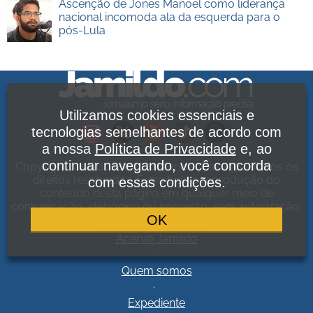
Ascenção de Jones Manoel como liderança
nacional incomoda ala da esquerda para o
pós-Lula
Utilizamos cookies essenciais e
tecnologias semelhantes de acordo com
a nossa
Política de Privacidade
e, ao
continuar navegando, você concorda
Copyright Jamildo Melo Comunicações Ltda. Todos os
direitos reservados. É proibida a reprodução do
com essas condições.
conteúdo desta página em qualquer meio de
comunicação, eletrônico ou impresso, sem autorização.
OK
Política de Privacidade
.
Acervo Jamildo
.
Quem somos
.
Expediente