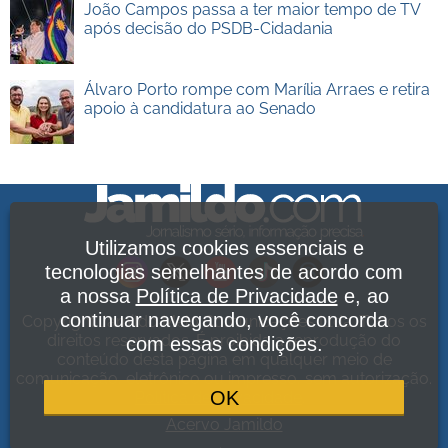
João Campos passa a ter maior tempo de TV
após decisão do PSDB-Cidadania
Álvaro Porto rompe com Marília Arraes e retira
apoio à candidatura ao Senado
Utilizamos cookies essenciais e
tecnologias semelhantes de acordo com
a nossa
Política de Privacidade
e, ao
continuar navegando, você concorda
Copyright Jamildo Melo Comunicações Ltda. Todos os
direitos reservados. É proibida a reprodução do
com essas condições.
conteúdo desta página em qualquer meio de
comunicação, eletrônico ou impresso, sem autorização.
OK
Política de Privacidade
.
Acervo Jamildo
.