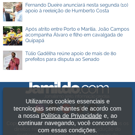
Fernando Dueire anunciará nesta segunda (10)
apoio à reeleição de Humberto Costa
Após atrito entre Porto e Marília, João Campos
acompanha Álvaro e filho em cavalgada de
Quipapá
Túlio Gadêlha reúne apoio de mais de 80
prefeitos para disputa ao Senado
Utilizamos cookies essenciais e
tecnologias semelhantes de acordo com
a nossa
Política de Privacidade
e, ao
continuar navegando, você concorda
Copyright Jamildo Melo Comunicações Ltda. Todos os
direitos reservados. É proibida a reprodução do
com essas condições.
conteúdo desta página em qualquer meio de