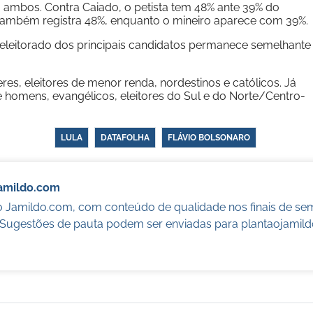
 ambos. Contra Caiado, o petista tem 48% ante 39% do
 também registra 48%, enquanto o mineiro aparece com 39%.
 eleitorado dos principais candidatos permanece semelhante
, eleitores de menor renda, nordestinos e católicos. Já
e homens, evangélicos, eleitores do Sul e do Norte/Centro-
LULA
DATAFOLHA
FLÁVIO BOLSONARO
Jamildo.com
o Jamildo.com, com conteúdo de qualidade nos finais de se
. Sugestões de pauta podem ser enviadas para
plantaojamil