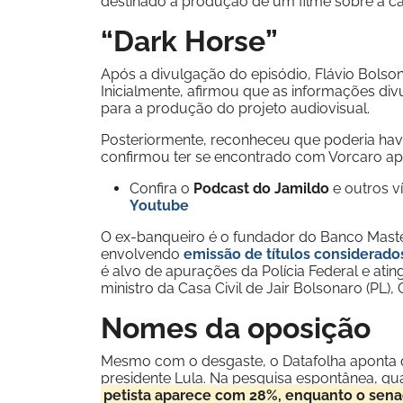
destinado à produção de um filme sobre a ca
“Dark Horse”
Após a divulgação do episódio, Flávio Bols
Inicialmente, afirmou que as informações divu
para a produção do projeto audiovisual.
Posteriormente, reconheceu que poderia hav
confirmou ter se encontrado com Vorcaro apó
Confira o
Podcast do Jamildo
e outros 
Youtube
O ex-banqueiro é o fundador do Banco Maste
envolvendo
emissão de títulos considerados
é alvo de apurações da Polícia Federal e ati
ministro da Casa Civil de Jair Bolsonaro (PL), 
Nomes da oposição
Mesmo com o desgaste, o Datafolha aponta 
presidente Lula. Na pesquisa espontânea, qu
petista aparece com 28%, enquanto o sena