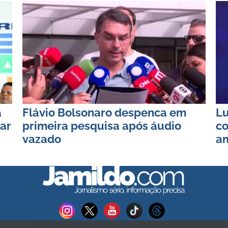
a
Flávio Bolsonaro despenca em
Lu
ar
primeira pesquisa após áudio
co
vazado
am