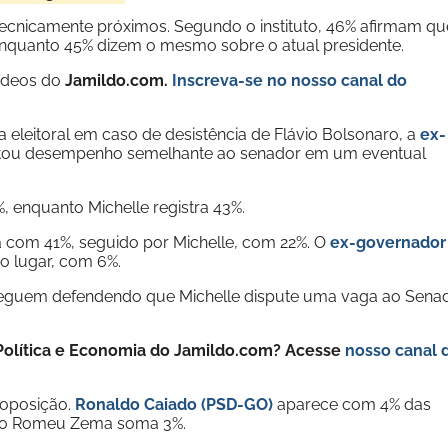
 tecnicamente próximos. Segundo o instituto, 46% afirmam qu
nquanto 45% dizem o mesmo sobre o atual presidente.
vídeos do
Jamildo.com.
Inscreva-se no nosso
canal do
 eleitoral em caso de desistência de Flávio Bolsonaro, a
ex-
tou desempenho semelhante ao senador em um eventual
, enquanto Michelle registra 43%.
ra com 41%, seguido por Michelle, com 22%. O
ex-governador
o lugar, com 6%.
 seguem defendendo que Michelle dispute uma vaga ao Sena
e Política e Economia do Jamildo.com? Acesse
nosso canal 
 oposição.
Ronaldo Caiado (PSD-GO)
aparece com 4% das
anto Romeu Zema soma 3%.