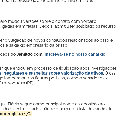
mpanha presidencial de Jair Bolsonaro em 2018.
onaro mudou versões sobre o contato com Vorcaro.
lgadas eram falsas. Depois, admitiu ter solicitado os recurs
er divulgação de novos conteúdos relacionados ao caso e
s a saída do empresário da prisão.
vídeos do
Jamildo.com.
Inscreva-se no nosso
canal do
r, que entrou em processo de liquidação após investigaçõe
 irregulares e suspeitas sobre valorização de ativos
. O ca
nge também outras figuras políticas, como o senador e ex-
Ciro Nogueira (PP).
que Flávio segue como principal nome da oposição ao
ando os entrevistados não recebem uma lista de candidatos,
dor registra 17%
.