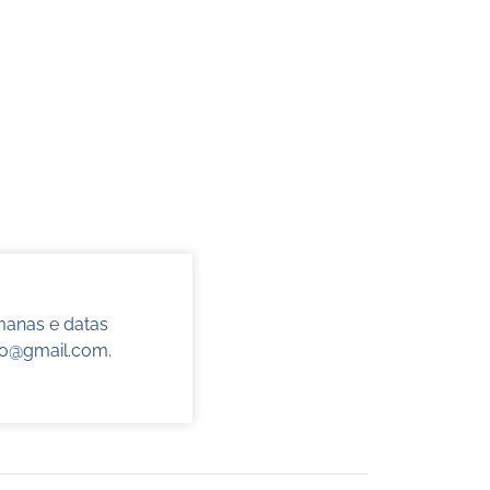
manas e datas
do@gmail.com
.