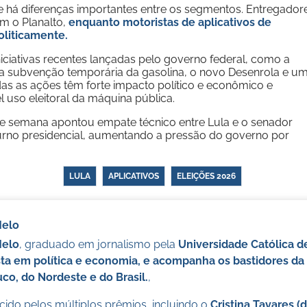
e há diferenças importantes entre os segmentos. Entregador
m o Planalto,
enquanto motoristas de aplicativos de
oliticamente.
iciativas recentes lançadas pelo governo federal, como a
 a subvenção temporária da gasolina, o novo Desenrola e u
das as ações têm forte impacto político e econômico e
l uso eleitoral da máquina pública.
de semana apontou empate técnico entre Lula e o senador
rno presidencial, aumentando a pressão do governo por
LULA
APLICATIVOS
ELEIÇÕES 2026
Melo
Melo
, graduado em jornalismo pela
Universidade Católica 
sta em política e economia, e acompanha os bastidores da 
o, do Nordeste e do Brasil.
,
ido pelos múltiplos prêmios, incluindo o
Cristina Tavares (