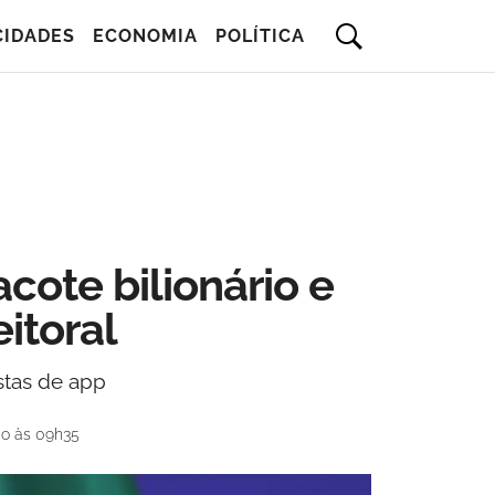
CIDADES
ECONOMIA
POLÍTICA
cote bilionário e
itoral
istas de app
do às 09h35