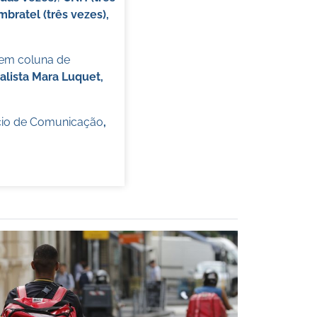
mbratel (três vezes),
 em coluna de
alista Mara Luquet,
cio de Comunicação
,