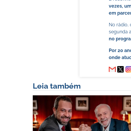
vezes, um
em parcer
No rádio,
segunda a 
no progr
Por 20 an
onde atuo
Leia também