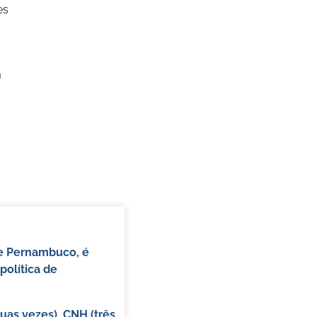
es
m
de Pernambuco, é
política de
duas vezes)
,
CNH (três